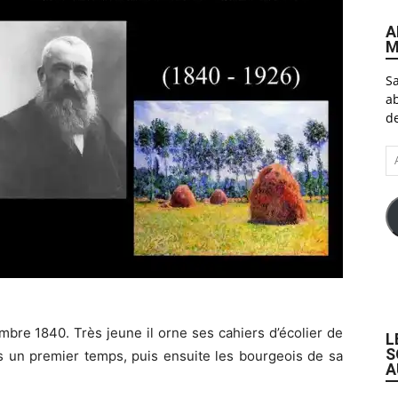
A
M
Sa
ab
de
A
e-
ma
bre 1840. Très jeune il orne ses cahiers d’écolier de
L
S
ns un premier temps, puis ensuite les bourgeois de sa
A