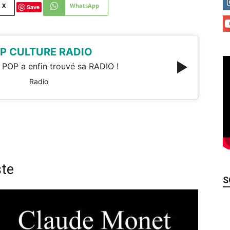
X
WhatsApp
Save
P CULTURE RADIO
 POP a enfin trouvé sa RADIO !
Radio
ste
S