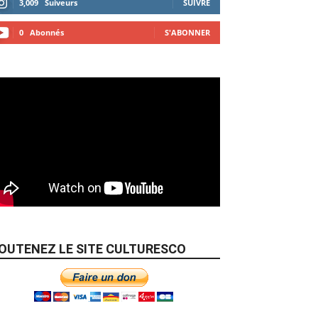
3,009
Suiveurs
SUIVRE
0
Abonnés
S'ABONNER
OUTENEZ LE SITE CULTURESCO