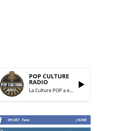
POP CULTURE
RADIO
La Culture POP a enfin trouvé sa RADIO !
491,057
Fans
J'AIME