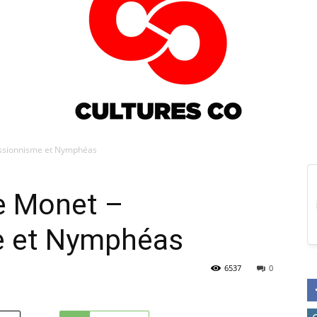
essionnisme et Nymphéas
Culturesco
de Monet –
e et Nymphéas
6537
0