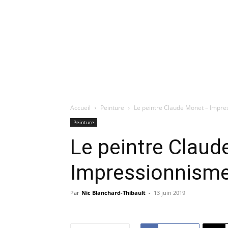
Accueil
Peinture
Le peintre Claude Monet – Impr
Peinture
Le peintre Clau
Impressionnism
Par
Nic Blanchard-Thibault
-
13 juin 2019