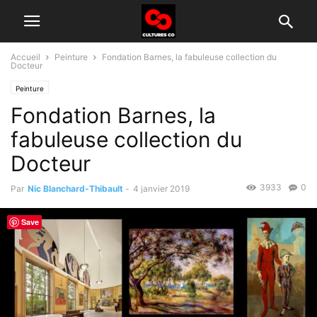
Accueil
Peinture
Fondation Barnes, la fabuleuse collection du
Docteur
Peinture
Fondation Barnes, la
fabuleuse collection du
Docteur
3933
0
Par
Nic Blanchard-Thibault
-
4 janvier 2019
Save