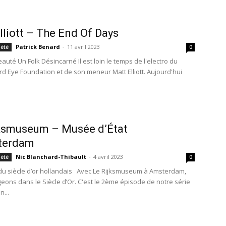
lliott – The End Of Days
Patrick Benard
-
11 avril 2023
iété
0
eauté Un Folk Désincarné Il est loin le temps de l'electro du
rd Eye Foundation et de son meneur Matt Elliott. Aujourd'hui
ksmuseum – Musée d’État
terdam
Nic Blanchard-Thibault
-
4 avril 2023
iété
0
u siècle d’or hollandais Avec Le Rijksmuseum à Amsterdam,
eons dans le Siècle d’Or. C'est le 2ème épisode de notre série
...