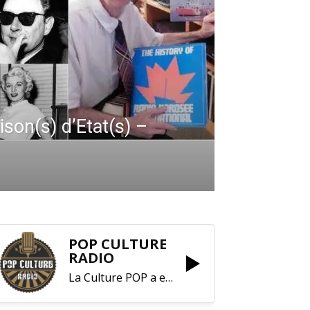
ison(s) d’Etat(s) –
POP CULTURE
RADIO
La Culture POP a enfin trouvé sa RADIO !