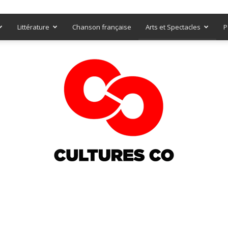
Littérature
Chanson française
Arts et Spectacles
P
Culturesco