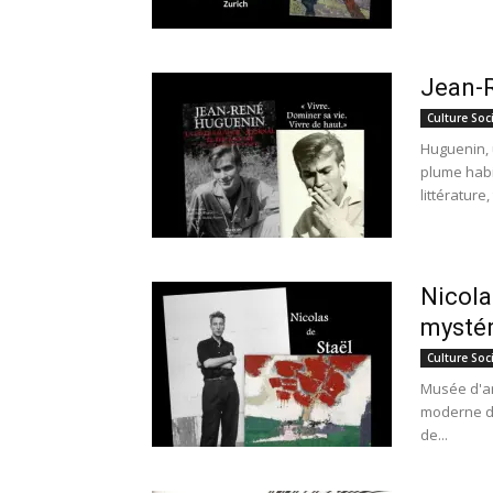
Jean-R
Culture Soc
Huguenin, 
plume habi
littérature,
Nicola
mystér
Culture Soc
Musée d'ar
moderne de
de...