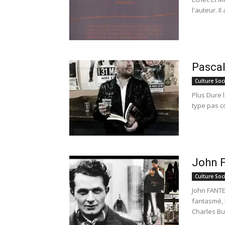
l'auteur. I
Pascal
Culture Soc
Plus Dure 
type pas co
John 
Culture Soc
John FANTE 
fantasmé, l
Charles Buk