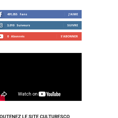
491,055
Fans
J'AIME
3,010
Suiveurs
SUIVRE
0
Abonnés
S'ABONNER
OUTENEZ LE SITE CULTURESCO