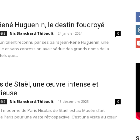
ené Huguenin, le destin foudroyé
Nic Blanchard-Thibault
-
24 janvier 2024
iété
0
un talent reconnu par ses pairs Jean-René Huguenin, une
le et sans concession avait séduit des grands noms de la
 tels que...
s de Staël, une œuvre intense et
ieuse
Nic Blanchard-Thibault
-
13 décembre 2023
iété
0
t moderne de Paris Nicolas de Staël est au Musée d’art
 Paris pour une vaste rétrospective. C’est une visite au cœur
S