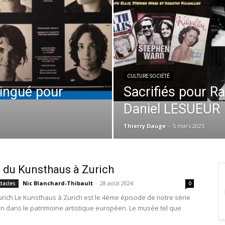
CULTURE SOCIÉTÉ
ingué pour
Sacrifiés pour Ra
Daniel LESUEUR
Thierry Dauge
-
5 mars 2025
du Kunsthaus à Zurich
Nic Blanchard-Thibault
-
28 août 2024
ctacles
0
urich Le Kunsthaus à Zurich est le 4ème épisode de notre série
n dans le patrimoine artistique européen. Le musée tel que