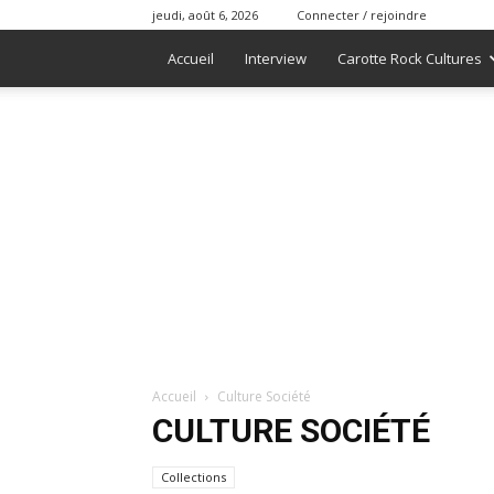
jeudi, août 6, 2026
Connecter / rejoindre
Accueil
Interview
Carotte Rock Cultures
Accueil
Culture Société
CULTURE SOCIÉTÉ
Collections