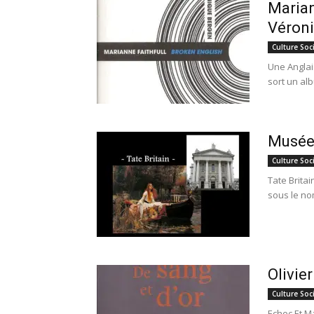
Marian
Véron
Culture Soc
Une Anglai
sort un alb
Musée 
Culture Soc
Tate Brita
sous le nom
Olivie
Culture Soc
Echec Et Ma