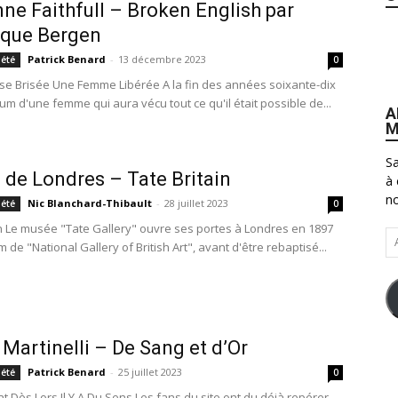
ne Faithfull – Broken English par
ique Bergen
Patrick Benard
-
13 décembre 2023
iété
0
se Brisée Une Femme Libérée A la fin des années soixante-dix
um d'une femme qui aura vécu tout ce qu'il était possible de...
A
M
Sa
de Londres – Tate Britain
à 
no
Nic Blanchard-Thibault
-
28 juillet 2023
iété
0
in Le musée "Tate Gallery" ouvre ses portes à Londres en 1897
Ad
 de "National Gallery of British Art", avant d'être rebaptisé...
e-
ma
r Martinelli – De Sang et d’Or
Patrick Benard
-
25 juillet 2023
iété
0
t Dès Lors Il Y A Du Sens Les fans du site ont du déjà repérer