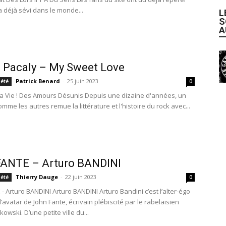
l a déjà sévi dans le monde...
L
S
A
 Pacaly – My Sweet Love
Patrick Benard
-
25 juin 2023
iété
0
la Vie ! Des Amours Désunis Depuis une dizaine d'années, un
mme les autres remue la littérature et l'histoire du rock avec...
FANTE – Arturo BANDINI
Thierry Dauge
-
22 juin 2023
iété
0
- Arturo BANDINI Arturo BANDINI Arturo Bandini c’est l’alter-égo
’avatar de John Fante, écrivain plébiscité par le rabelaisien
owski. D’une petite ville du...