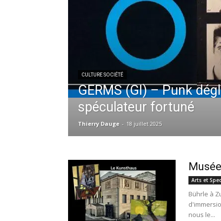
CULTURE SOCIÉTÉ
GERMS (GI) – Punk dégl
spéculateur fortuné
Thierry Dauge
-
18 juillet 2025
Musée 
Arts et Spe
Bührle à Z
d'immersio
nous le...