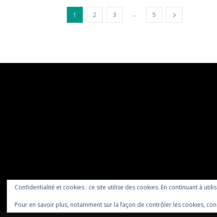
...
1
2
3
5
Confidentialité et cookies : ce site utilise des cookies. En continuant à utili
Pour en savoir plus, notamment sur la façon de contrôler les cookies, con