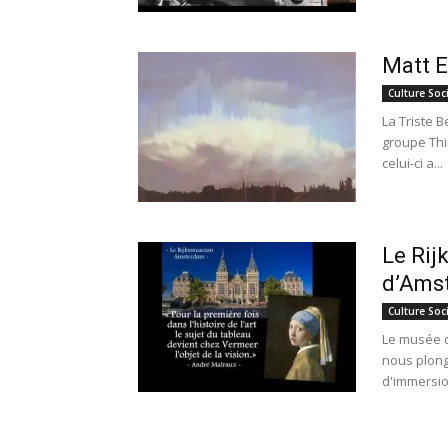
Matt E
Culture Soc
La Triste B
groupe Thi
celui-ci a...
Le Rij
d’Ams
Culture Soc
Le musée d
nous plong
d'immersion