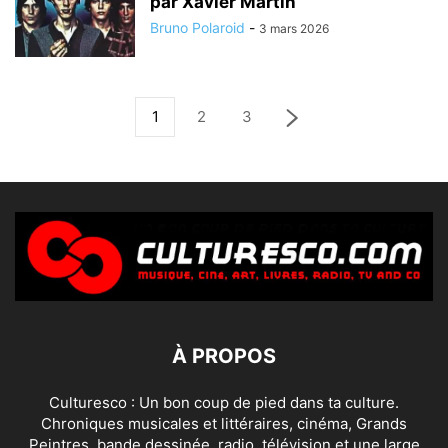
par Xavier Martin
Bruno Polaroid
-
3 mars 2026
1
2
3
À PROPOS
Culturesco : Un bon coup de pied dans ta culture.
Chroniques musicales et littéraires, cinéma, Grands
Peintres, bande dessinée, radio, télévision et une large