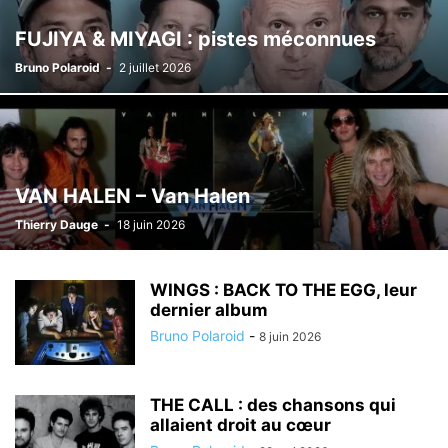
FUJIYA & MIYAGI : pistes méconnues
Bruno Polaroid
-
2 juillet 2026
VAN HALEN – Van Halen
Thierry Dauge
-
18 juin 2026
WINGS : BACK TO THE EGG, leur
dernier album
Bruno Polaroid
-
8 juin 2026
THE CALL : des chansons qui
allaient droit au cœur