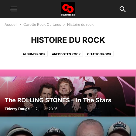
Accueil
Carotte Rock Cultures
Histoire du rock
HISTOIRE DU ROCK
ALBUMS ROCK
ANECDOTES ROCK
CITATION ROCK
GROUPES ROCK D'AUJOURD'HUI
HISTOIRE DU ROCK
INTERVIEW
TÉLÉ ROCK
The ROLLING STONES – In The Stars
Thierry Dauge
-
2 juillet 2026