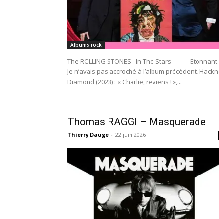
Albums rock
The ROLLING STONES - In The Stars Etonnant 
Je n’avais pas accroché à l’album précédent, Hack
Diamond (2023) : « Charlie, reviens ! »,...
Thomas RAGGI – Masquerade
Thierry Dauge
-
22 juin 2026