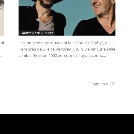
Carotte Rock Cultures
val
Les Innocents retrouvaient la scène du Zéphyr, à
,
Hem près de Lille ce Vendredi 5 Juin. Devant une salle
..
comble (Environ 1000 personnes "ayant connu...
Page 1 sur 173