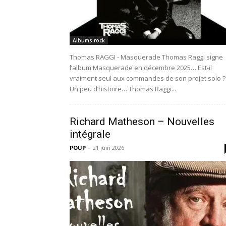
Albums rock
Thomas RAGGI - Masquerade Thomas Raggi signe
l’album Masquerade en décembre 2025… Est-il
vraiment seul aux commandes de son projet solo ?
Un peu d’histoire… Thomas Raggi...
Richard Matheson – Nouvelles
intégrale
POUP
-
21 juin 2026