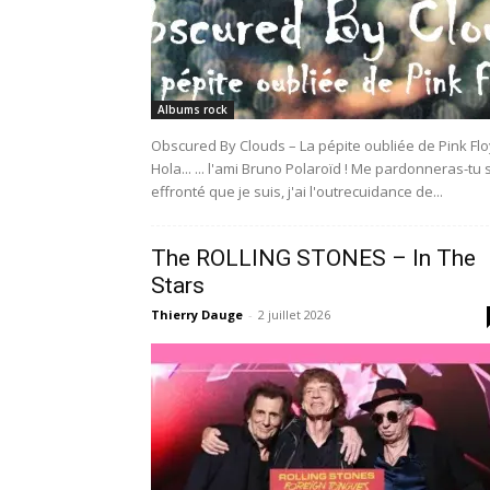
Albums rock
Obscured By Clouds – La pépite oubliée de Pink Fl
Hola... ... l'ami Bruno Polaroïd ! Me pardonneras-tu s
effronté que je suis, j'ai l'outrecuidance de...
The ROLLING STONES – In The
Stars
Thierry Dauge
-
2 juillet 2026