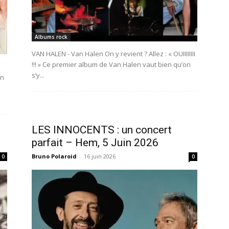
Albums rock
VAN HALEN - Van Halen On y revient ? Allez : « OUIIIIIIII
!!! » Ce premier album de Van Halen vaut bien qu’on
s’y...
Un
LES INNOCENTS : un concert
parfait – Hem, 5 Juin 2026
Bruno Polaroid
-
16 juin 2026
0
0