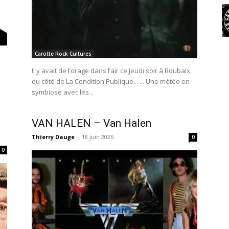
Carotte Rock Cultures
Il y avait de l’orage dans l’air ce Jeudi soir à Roubaix,
du côté de La Condition Publique... ... Une météo en
symbiose avec les...
VAN HALEN – Van Halen
Thierry Dauge
-
18 juin 2026
0
0