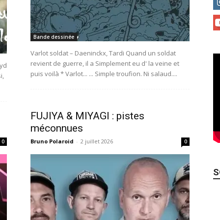
Bande dessinée
Varlot soldat – Daeninckx, Tardi Quand un soldat
revient de guerre, il a Simplement eu d' la veine et
oyd
puis voilà * Varlot... ... Simple troufion. Ni salaud....
i,
FUJIYA & MIYAGI : pistes
méconnues
Bruno Polaroid
-
2 juillet 2026
0
0
S