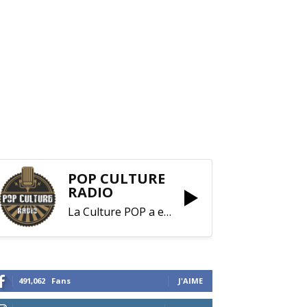
POP CULTURE
RADIO
La Culture POP a enfin trouvé sa RADIO !
491,062
Fans
J'AIME