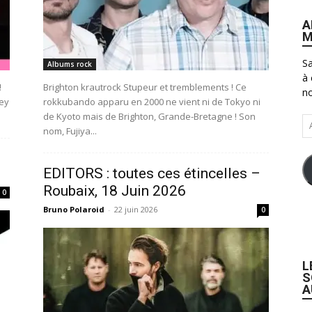
A
M
Sa
Albums rock
à 
!
Brighton krautrock Stupeur et tremblements ! Ce
no
ney
rokkubando apparu en 2000 ne vient ni de Tokyo ni
de Kyoto mais de Brighton, Grande-Bretagne ! Son
Ad
nom, Fujiya...
e-
ma
EDITORS : toutes ces étincelles –
Roubaix, 18 Juin 2026
0
Bruno Polaroid
-
22 juin 2026
0
L
S
A