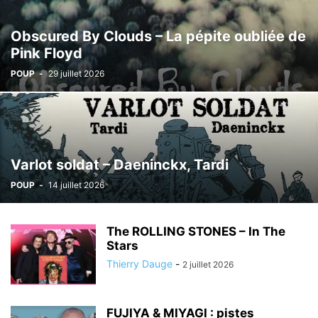
Obscured By Clouds – La pépite oubliée de
Pink Floyd
POUP
-
29 juillet 2026
Varlot soldat – Daeninckx, Tardi
POUP
-
14 juillet 2026
The ROLLING STONES – In The
Stars
Thierry Dauge
-
2 juillet 2026
FUJIYA & MIYAGI : pistes