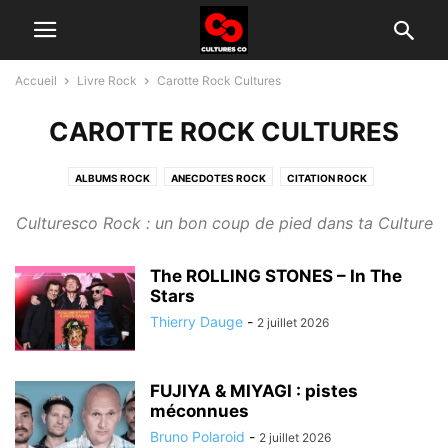
Accueil
Livre Rock
Carotte Rock Cultures
CAROTTE ROCK CULTURES
ALBUMS ROCK
ANECDOTES ROCK
CITATION ROCK
GROUPES ROCK D'AUJOURD'HUI
HISTOIRE DU ROCK
INTERVIEW
Culturesco Rock : un bon coup de pied dans ta Culture
TÉLÉ ROCK
The ROLLING STONES – In The
Stars
Thierry Dauge
-
2 juillet 2026
FUJIYA & MIYAGI : pistes
méconnues
Bruno Polaroid
-
2 juillet 2026