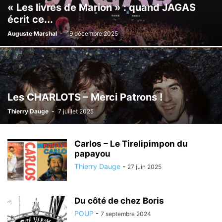
« Les livres de Marion » : quand JAGAS
écrit ce...
Auguste Marshal
-
19 décembre 2025
Les CHARLOTS – Merci Patrons !
Thierry Dauge
-
7 juillet 2025
Carlos – Le Tirelipimpon du
papayou
Thierry Dauge
-
27 juin 2025
Du côté de chez Boris
POUP
-
7 septembre 2024