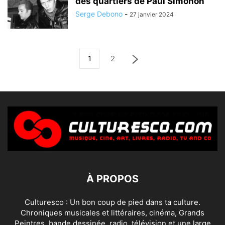
des quartiers de Paul Simonon
Serge Debono
-
27 janvier 2024
1
2
À PROPOS
Culturesco : Un bon coup de pied dans ta culture.
Chroniques musicales et littéraires, cinéma, Grands
Peintres, bande dessinée, radio, télévision et une large