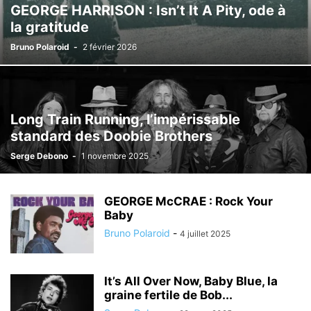
GEORGE HARRISON : Isn’t It A Pity, ode à
la gratitude
Bruno Polaroid
-
2 février 2026
Long Train Running, l’impérissable
standard des Doobie Brothers
Serge Debono
-
1 novembre 2025
GEORGE McCRAE : Rock Your
Baby
Bruno Polaroid
-
4 juillet 2025
It’s All Over Now, Baby Blue, la
graine fertile de Bob...