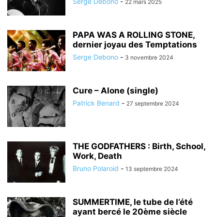
Serge Debono
-
22 mars 2025
PAPA WAS A ROLLING STONE,
dernier joyau des Temptations
Serge Debono
-
3 novembre 2024
Cure – Alone (single)
Patrick Benard
-
27 septembre 2024
THE GODFATHERS : Birth, School,
Work, Death
Bruno Polaroid
-
13 septembre 2024
SUMMERTIME, le tube de l’été
ayant bercé le 20ème siècle