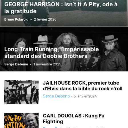
GEORGE HARRISON : Isn’t It A Pity, ode à
la gratitude
Bruno Polaroid
-
2 février 2026
Long Train Running, l’impérissable
standard des Doobie Brothers
Serge Debono
-
1 novembre 2025
JAILHOUSE ROCK, premier tube
d’Elvis dans la bible du rock’n’roll
Serge Debono
-
5 janvier 2024
CARL DOUGLAS : Kung Fu
Fighting