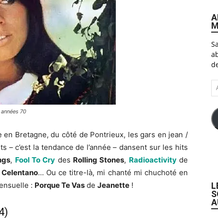
A
M
Sa
ab
de
A
e-
ma
 années 70
e en Bretagne, du côté de Pontrieux, les gars en jean /
s – c’est la tendance de l’année – dansent sur les hits
ngs
,
Fool To Cry
des
Rolling Stones
,
Radioactivity
de
 Celentano
… Ou ce titre-là, mi chanté mi chuchoté en
L
sensuelle :
Porque Te Vas
de
Jeanette
!
S
A
4)