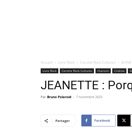
Accueil
Livre Rock
Carotte Rock Cultures
JEANET
Livre Rock
Carotte Rock Cultures
chanson
Cinéma
S
JEANETTE : Porq
Par
Bruno Polaroid
-
7 novembre 2023
Facebook
Partager