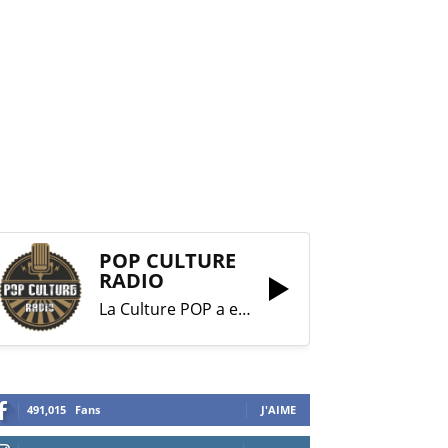
POP CULTURE
RADIO
La Culture POP a enfin trouvé sa RADIO !
491,015
Fans
J'AIME