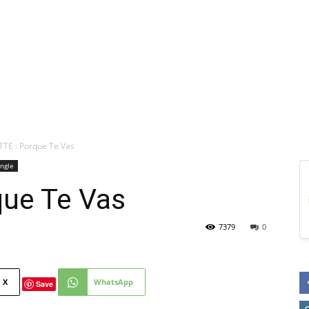
TE : Porque Te Vas
ingle
ue Te Vas
7379
0
X
WhatsApp
Save