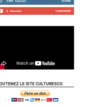
3,009
Suiveurs
SUIVRE
0
Abonnés
S'ABONNER
OUTENEZ LE SITE CULTURESCO