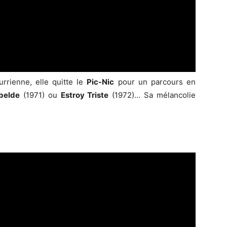
rrienne, elle quitte le
Pic-Nic
pour un parcours en
belde
(1971) ou
Estroy Triste
(1972)… Sa mélancolie