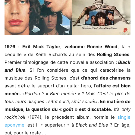
1976
:
Exit Mick Taylor
,
welcome Ronnie Wood
, la «
béquille » de Keith Richards au sein des
Rolling Stones
.
Premier témoignage de cette nouvelle association :
Black
and Blue
. Si l’on considère que ce qui caractérise la
musique des Rolling Stones, c’est
d’abord des chansons
avant d’être le support d’un guitar hero, l’
affaire est bien
menée.
«
Pardon ? « Bien menée » ? Mais C’est le pire de
tous leurs disques : sitôt sorti, sitôt soldé!
».
En matière de
musique, la question du « goût » est discutable
.
It’s only
rock’n’roll
(1974), le précédent album, hormis le
single
éponyme
, est-il « supérieur » à
Black and Blue
? En âge,
oui, pour le reste …