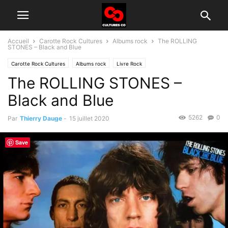
Accueil
Carotte Rock Cultures
Albums rock
The ROLLING
STONES – Black and Blue
Carotte Rock Cultures
Albums rock
Livre Rock
The ROLLING STONES –
Groupes rock d'aujourd'hui
Histoire du rock
Black and Blue
5262
0
Par
Thierry Dauge
-
15 juillet 2020
Save