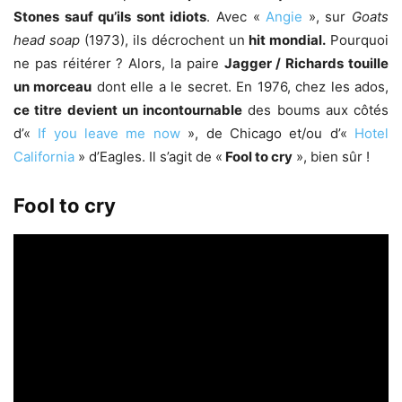
Stones sauf qu’ils sont idiots
. Avec «
Angie
», sur
Goats
head soap
(1973), ils décrochent un
hit mondial.
Pourquoi
ne pas réitérer ? Alors, la paire
Jagger / Richards touille
un morceau
dont elle a le secret. En 1976, chez les ados,
ce titre devient un incontournable
des boums aux côtés
d’«
If you leave me now
», de Chicago et/ou d’«
Hotel
California
» d’Eagles. Il s’agit de «
Fool to cry
», bien sûr !
Fool to cry