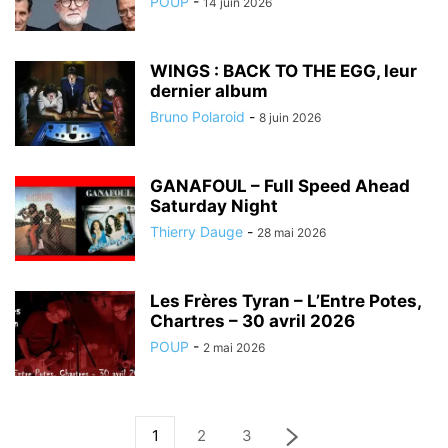
POUP
-
14 juin 2026
WINGS : BACK TO THE EGG, leur
dernier album
Bruno Polaroid
-
8 juin 2026
GANAFOUL – Full Speed Ahead
Saturday Night
Thierry Dauge
-
28 mai 2026
Les Frères Tyran – L’Entre Potes,
Chartres – 30 avril 2026
POUP
-
2 mai 2026
1
2
3