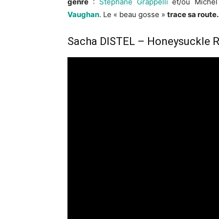
genre
:
Stéphane Grappelli
et/ou Michel
Vaughan
. Le « beau gosse »
trace sa route
Sacha DISTEL – Honeysuckle 