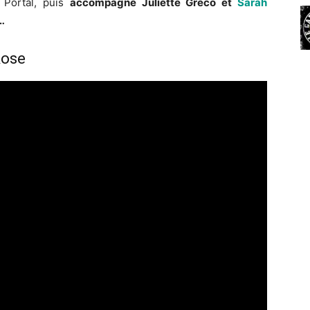
 Portal, puis
accompagne Juliette Gréco et
Sarah
…
Rose