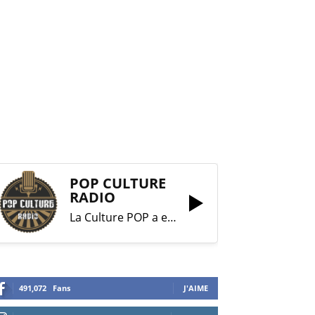
POP CULTURE
RADIO
La Culture POP a enfin trouvé sa RADIO !
491,072
Fans
J'AIME