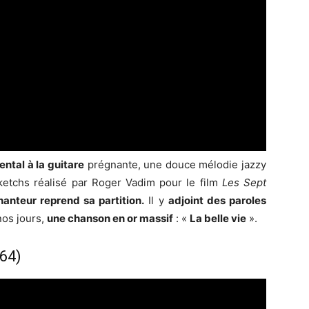
ental à la guitare
prégnante, une douce mélodie jazzy
sketchs réalisé par Roger Vadim pour le film
Les Sept
hanteur reprend sa partition.
Il y
adjoint des paroles
nos jours,
une chanson en or massif
: «
La belle vie
».
964)