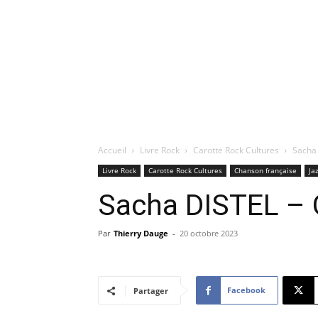
Accueil
Livre Rock
Carotte Rock Cultures
Sacha 
Livre Rock
Carotte Rock Cultures
Chanson française
Ja
Sacha DISTEL – Oh
Par
Thierry Dauge
-
20 octobre 2023
Facebook
Partager