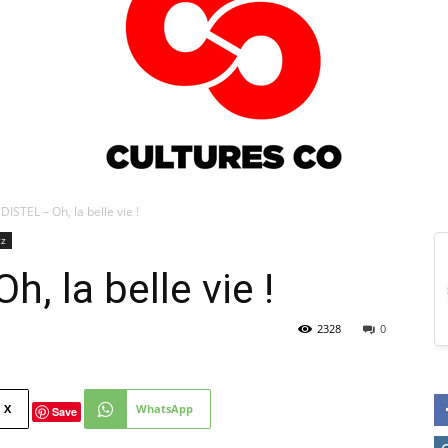
DISTEL – Oh, la belle vie !
zz
Culturesco
, la belle vie !
2328
0
X
WhatsApp
Save