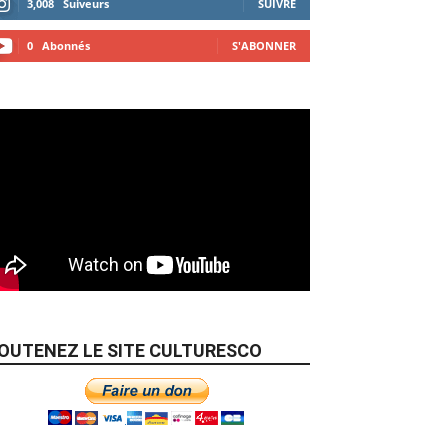
3,008
Suiveurs
SUIVRE
0
Abonnés
S'ABONNER
OUTENEZ LE SITE CULTURESCO