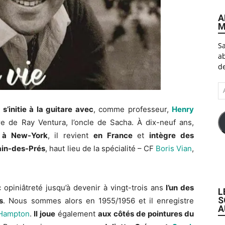
A
M
Sa
ab
de
A
e-
ma
l
s’initie à la guitare avec
, comme professeur,
Henry
tre de Ray Ventura, l’oncle de Sacha. À dix-neuf ans,
l à New-York
, il revient
en France
et
intègre des
ain-des-Prés
, haut lieu de la spécialité – CF
Boris Vian
,
 opiniâtreté jusqu’à devenir à vingt-trois ans
l’un des
L
S
s
. Nous sommes alors en 1955/1956 et il enregistre
A
 Hampton
.
Il joue
également
aux côtés de pointures du