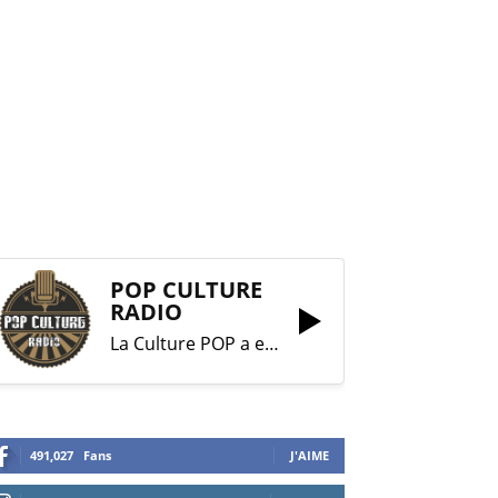
POP CULTURE
RADIO
La Culture POP a enfin trouvé sa RADIO !
491,027
Fans
J'AIME