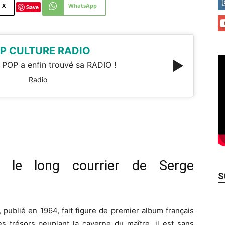
X
WhatsApp
Save
P CULTURE RADIO
 POP a enfin trouvé sa RADIO !
Radio
, le long courrier de Serge
S
, publié en 1964, fait figure de premier album français
s trésors peuplant la caverne du maître, il est sans