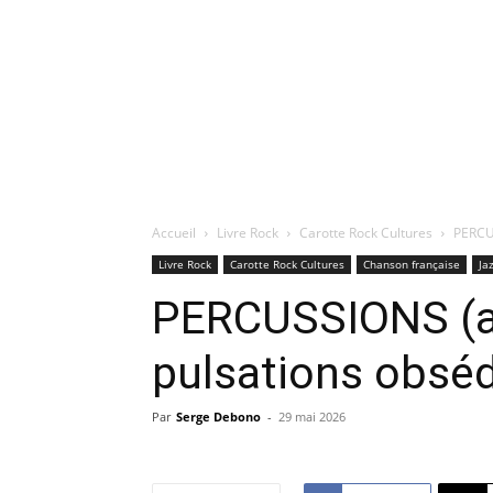
Accueil
Livre Rock
Carotte Rock Cultures
PERCU
Livre Rock
Carotte Rock Cultures
Chanson française
Ja
PERCUSSIONS (al
pulsations obsé
Par
Serge Debono
-
29 mai 2026