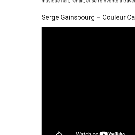
musique naît, renaît, et se réinvente à trav
Serge Gainsbourg – Couleur Ca