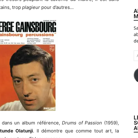
tains, trop
plagieur
pour d’autres…
A
M
Sa
ab
de
A
e-
ma
L
S
, dans un album référence,
Drums of Passion
(1959),
A
tunde Olatunji
. Il démontre que comme tout art, la