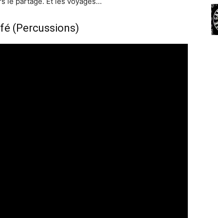
ers le partage. Et les voyages…
fé (Percussions)