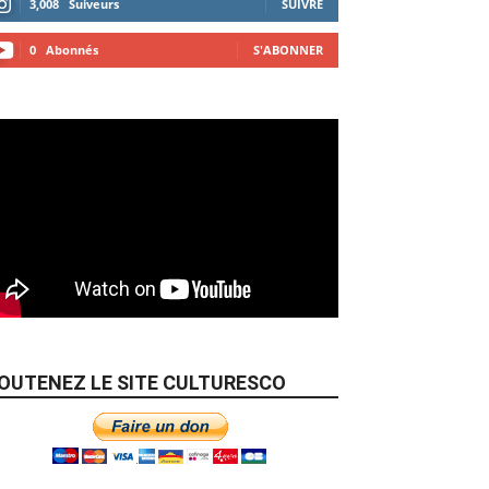
3,008
Suiveurs
SUIVRE
0
Abonnés
S'ABONNER
OUTENEZ LE SITE CULTURESCO