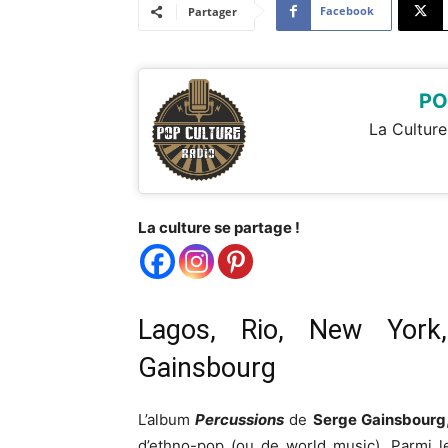
Facebook
Partager
PO
La Culture
La culture se partage !
Lagos, Rio, New York
Gainsbourg
L’album
Percussions
de
Serge Gainsbourg
d’ethno-pop (ou de world music). Parmi le