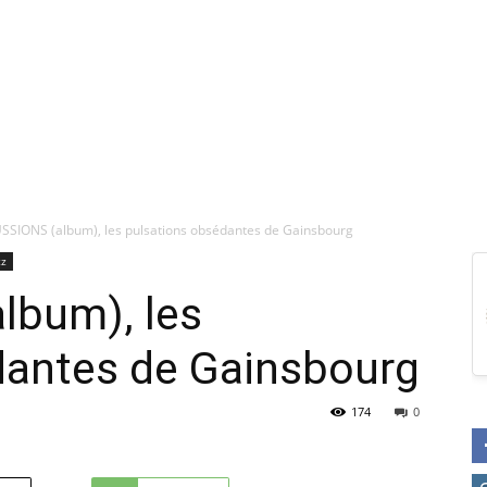
SSIONS (album), les pulsations obsédantes de Gainsbourg
zz
bum), les
dantes de Gainsbourg
174
0