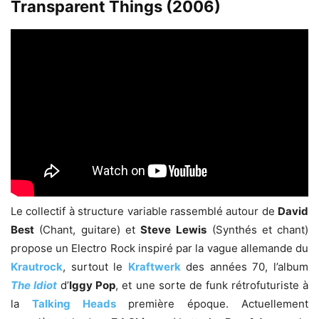
Transparent Things (2006)
Le collectif à structure variable rassemblé autour de
David
Best
(Chant, guitare) et
Steve
Lewis
(Synthés et chant)
propose un Electro Rock inspiré par la vague allemande du
Krautrock
, surtout le
Kraftwerk
des années 70, l’album
The Idiot
d’
Iggy Pop
, et une sorte de funk rétrofuturiste à
la
Talking Heads
première époque. Actuellement