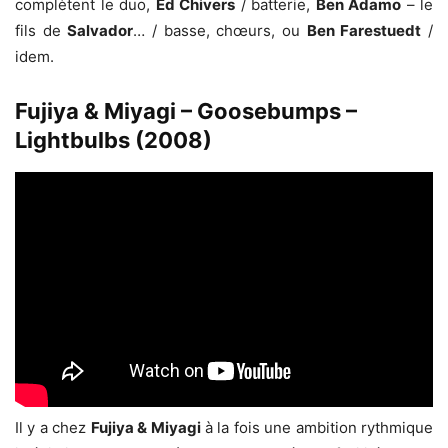
complètent le duo,
Ed Chivers
/ batterie,
Ben Adamo
– le
fils de
Salvador
… / basse, chœurs, ou
Ben Farestuedt
/
idem.
Fujiya & Miyagi – Goosebumps –
Lightbulbs (2008)
Il y a chez
Fujiya & Miyagi
à la fois une ambition rythmique