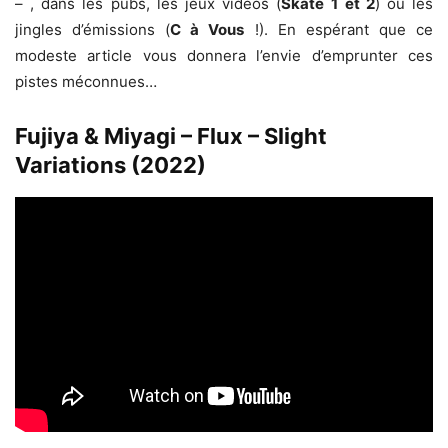
– , dans les pubs, les jeux vidéos (
Skate
1 et 2
) ou les
jingles d’émissions (
C à Vous
!). En espérant que ce
modeste article vous donnera l’envie d’emprunter ces
pistes méconnues…
Fujiya & Miyagi – Flux – Slight
Variations (2022)