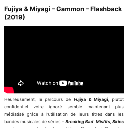
Fujiya & Miyagi – Gammon – Flashback
(2019)
Heureusement, le parcours de
Fujiya & Miyagi
, plutôt
confidentiel voire ignoré semble maintenant plus
médiatisé grâce à l’utilisation de leurs titres dans les
bandes musicales de séries –
Breaking Bad
,
Misfits
,
Skins