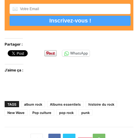
Partager :
WhatsApp
J’aime ça :
TAGS
album rock
Albums essentiels
histoire du rock
New Wave
Pop culture
pop rock
punk