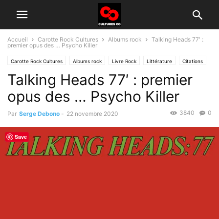
Accueil
Carotte Rock Cultures
Albums rock
Talking Heads 77′ :
premier opus des … Psycho Killer
Carotte Rock Cultures
Albums rock
Livre Rock
Littérature
Citations
Talking Heads 77′ : premier
Histoire du rock
opus des … Psycho Killer
3840
0
Par
Serge Debono
-
22 novembre 2020
Save