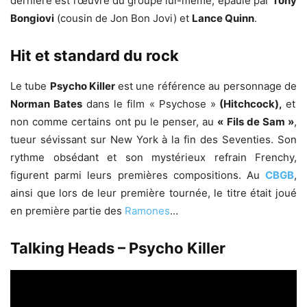
dernière est l’œuvre du groupe lui-même, épaulé par
Tony
Bongiovi
(cousin de Jon Bon Jovi) et
Lance Quinn
.
Hit et standard du rock
Le tube
Psycho Killer
est une référence au personnage de
Norman Bates
dans le film « Psychose »
(Hitchcock),
et
non comme certains ont pu le penser, au
« Fils de Sam »
,
tueur sévissant sur New York à la fin des Seventies. Son
rythme obsédant et son mystérieux refrain Frenchy,
figurent parmi leurs premières compositions. Au
CBGB
,
ainsi que lors de leur première tournée, le titre était joué
en première partie des
Ramones
…
Talking Heads – Psycho Killer