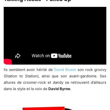
Ils semblent avoir hérité de
David Bowie
son rock groovy
(Station to Station), ainsi que son avant-gardisme. Ses
allures de crooner-rock et dandy se retrouvent d’ailleurs
dans le style et la voix de
David Byrne
.