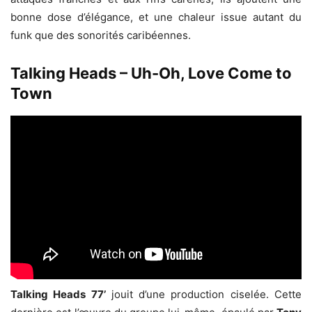
bonne dose d’élégance, et une chaleur issue autant du
funk que des sonorités caribéennes.
Talking Heads – Uh-Oh, Love Come to
Town
Talking Heads 77’
jouit d’une production ciselée. Cette