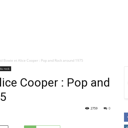
id Bowie et Alice Cooper : Pop and Rock around 1975
du rock
lice Cooper : Pop and
75
2759
0