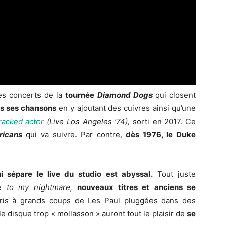
des concerts de la
tournée
Diamond Dogs
qui closent
es ses chansons
en y ajoutant des cuivres ainsi qu’une
racked actor
(Live Los Angeles ’74),
sorti en 2017. Ce
ricans
qui va suivre. Par contre,
dès 1976, le Duke
i sépare le live du studio est abyssal.
Tout juste
 to my nightmare,
nouveaux titres et anciens se
is à grands coups de Les Paul pluggées dans des
e disque trop « mollasson » auront tout le plaisir de
se