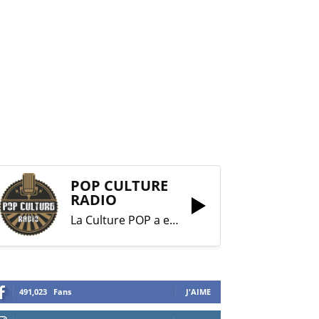
POP CULTURE
RADIO
La Culture POP a enfin trouvé sa RADIO !
491,023
Fans
J'AIME