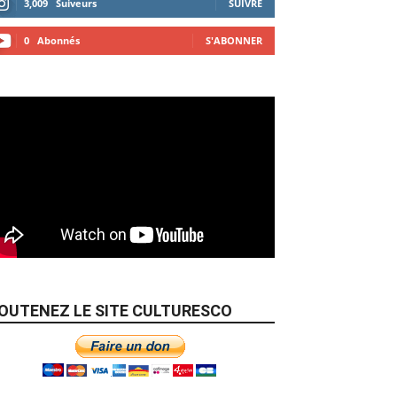
3,009
Suiveurs
SUIVRE
0
Abonnés
S'ABONNER
OUTENEZ LE SITE CULTURESCO