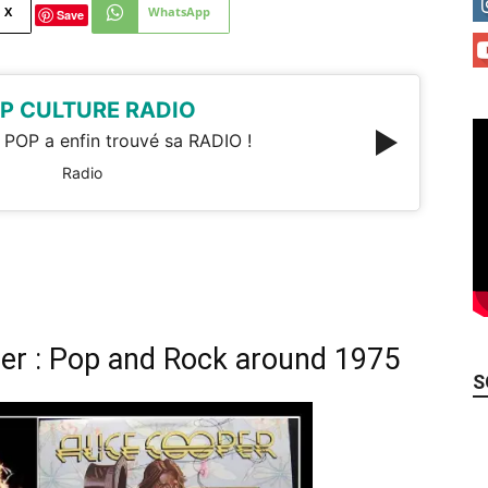
X
WhatsApp
Save
P CULTURE RADIO
 POP a enfin trouvé sa RADIO !
Radio
per : Pop and Rock around 1975
S