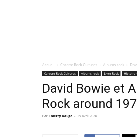
Accueil
Carotte Rock Cultures
Albums rock
Dav
Carotte Rock Cultures
Albums rock
Livre Rock
Histoire 
David Bowie et A
Rock around 19
Par
Thierry Dauge
-
29 avril 2020