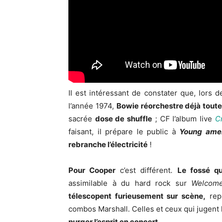
Il est intéressant de constater que, lors 
l’année 1974,
Bowie réorchestre déjà tout
sacrée
dose de shuffle
; CF l’album live
C
faisant, il prépare le public à
Young ame
rebranche l’électricité
!
Pour Cooper
c’est différent.
Le fossé qu
assimilable à du hard rock sur
Welcome
télescopent furieusement sur scène,
repr
combos Marshall. Celles et ceux qui jugent l
purger l’esprit en concert.