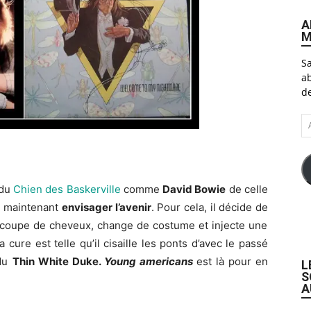
A
M
Sa
ab
de
A
e-
ma
 du
Chien des Baskerville
comme
David Bowie
de celle
ait maintenant
envisager l’avenir
. Pour cela, il décide de
sa coupe de cheveux, change de costume et injecte une
cure est telle qu’il cisaille les ponts d’avec le passé
 du
Thin White Duke.
Young americans
est là pour en
L
S
A