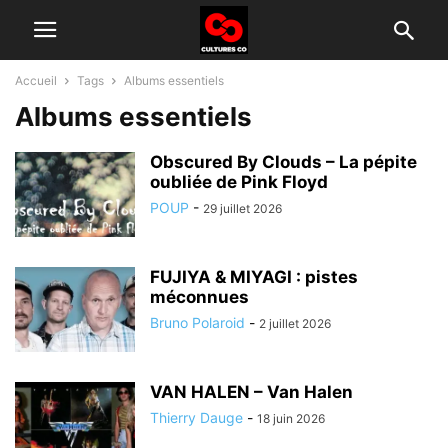
Accueil
Tags
Albums essentiels
Albums essentiels
Obscured By Clouds – La pépite
oubliée de Pink Floyd
POUP
-
29 juillet 2026
FUJIYA & MIYAGI : pistes
méconnues
Bruno Polaroid
-
2 juillet 2026
VAN HALEN – Van Halen
Thierry Dauge
-
18 juin 2026