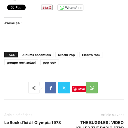
WhatsApp
J’aime ça :
TAGS
Albums essentiels
Dream Pop
Electro rock
groupe rock actuel
pop rock
Save
Article précédent
Article suivant
Le Rock d’Ici à l’Olympia 1978
THE BUGGLES : VIDEO
KILLED THE RADIO STAR