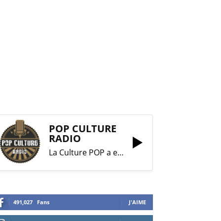
POP CULTURE
RADIO
La Culture POP a enfin trouvé sa RADIO !
491,027
Fans
J'AIME