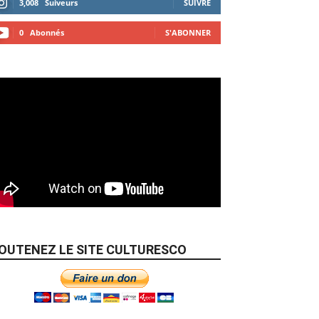
3,008
Suiveurs
SUIVRE
0
Abonnés
S'ABONNER
OUTENEZ LE SITE CULTURESCO