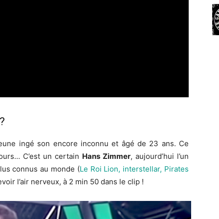
?
re jeune ingé son encore inconnu et âgé de 23 ans. Ce
 tours… C’est un certain
Hans Zimmer
, aujourd’hui l’un
plus connus au monde (
Le Roi Lion, interstellar, Pirates
evoir l’air nerveux, à 2 min 50 dans le clip !