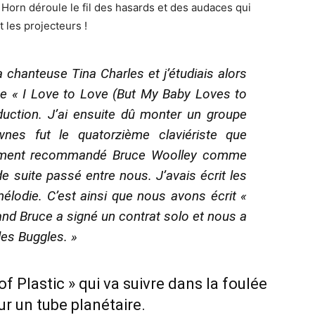
 Horn déroule le fil des hasards et des audaces qui
t les projecteurs !
a chanteuse Tina Charles et j’étudiais alors
be « I Love to Love (But My Baby Loves to
duction. J’ai ensuite dû monter un groupe
nes fut le quatorzième claviériste que
alement recommandé Bruce Woolley comme
 de suite passé entre nous. J’avais écrit les
lodie. C’est ainsi que nous avons écrit «
uand Bruce a signé un contrat solo et nous a
les Buggles. »
f Plastic » qui va suivre dans la foulée
ur un tube planétaire.