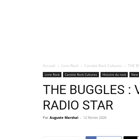
Accueil
Livre Rock
Carotte Rock Cultures
THE B
Livre Rock
Carotte Rock Cultures
Histoire du rock
New
THE BUGGLES : 
RADIO STAR
Par
Auguste Marshal
-
12 février 2026