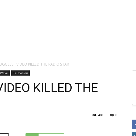
UGGLES : VIDEO KILLED THE RADIO STAR
 Wave
Television
VIDEO KILLED THE
401
0