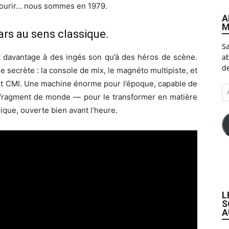
 mourir… nous sommes en 1979.
A
M
ars au sens classique.
Sa
ab
davantage à des ingés son qu’à des héros de scène.
de
rme secrète : la console de mix, le magnéto multipiste, et
ight CMI. Une machine énorme pour l’époque, capable de
A
n fragment de monde — pour le transformer en matière
e-
ma
que, ouverte bien avant l’heure.
L
S
A