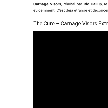
Carnage Visors
, réalisé par
Ric Gallup
, l
évidemment. C’est déjà étrange et déconce
The Cure – Carnage Visors Extr