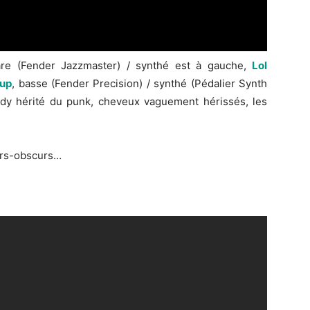
tare (Fender Jazzmaster) / synthé est à gauche,
Lol
lup
, basse (Fender Precision) / synthé (Pédalier Synth
andy hérité du punk, cheveux vaguement hérissés, les
airs-obscurs…