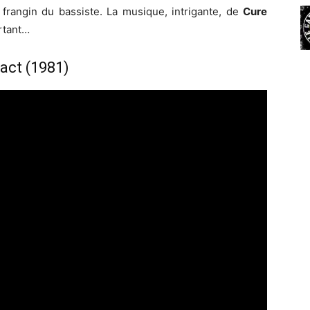
e frangin du bassiste. La musique, intrigante, de
Cure
rtant…
act (1981)