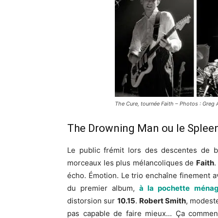
The Cure, tournée Faith – Photos : Greg 
The Drowning Man ou le Spleen
Le public frémit lors des descentes de 
morceaux les plus mélancoliques de
Faith
.
écho. Émotion. Le trio enchaîne finement 
du premier album,
à la pochette
ménag
distorsion sur
10.15
.
Robert Smith
, modeste
pas capable de faire mieux… Ça commenc