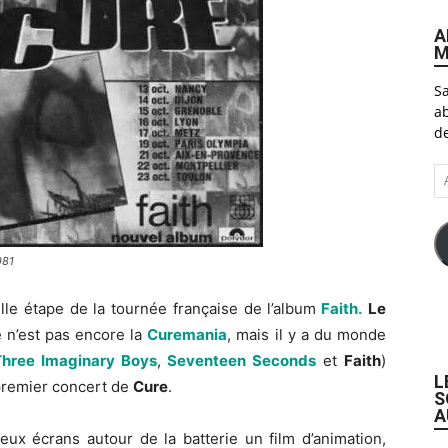
A
M
Sa
ab
de
A
e-
ma
981
ville étape de la tournée française de l’album
Faith.
Le
e n’est pas encore la
Curemania
, mais il y a du monde
Three Imaginary Boys
,
Seventeen Seconds
et
Faith
)
L
 premier concert de
Cure
.
S
A
eux écrans autour de la batterie un film d’animation,