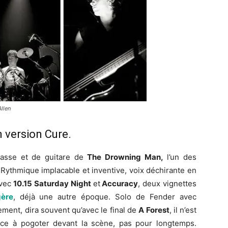
Allen
 version Cure.
basse et de guitare de
The Drowning Man,
l’un des
 Rythmique implacable et inventive, voix déchirante en
avec
10.15 Saturday Night
et
Accuracy
, deux vignettes
ère
, déjà une autre époque. Solo de Fender avec
ment, dira souvent qu’avec le final de
A Forest
, il n’est
e à pogoter devant la scène, pas pour longtemps.