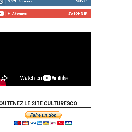
3,009
Suiveurs
SUIVRE
0
Abonnés
S'ABONNER
OUTENEZ LE SITE CULTURESCO