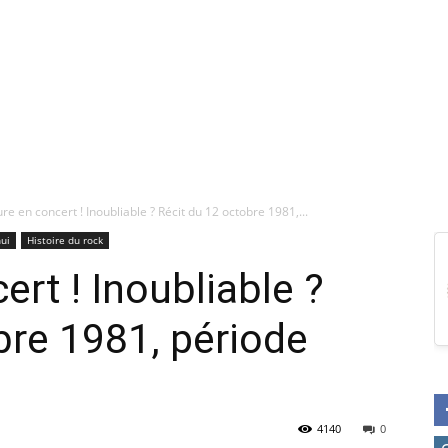
re en concert ! Inoubliable ? Récit du 12 octobre 1981,...
hui
Histoire du rock
rt ! Inoubliable ?
bre 1981, période
4140
0