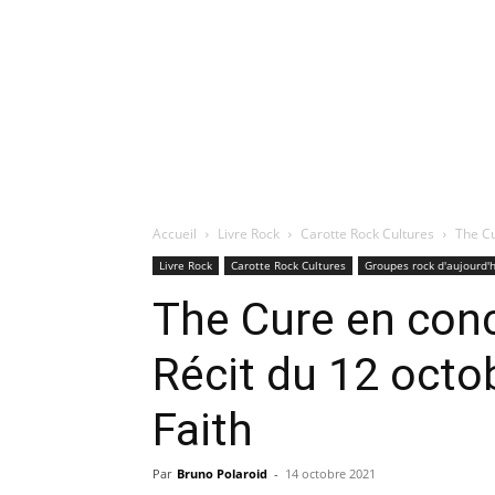
Accueil
Livre Rock
Carotte Rock Cultures
The Cu
Livre Rock
Carotte Rock Cultures
Groupes rock d'aujourd'
The Cure en conce
Récit du 12 octo
Faith
Par
Bruno Polaroid
-
14 octobre 2021