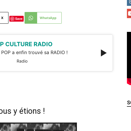
X
WhatsApp
Save
P CULTURE RADIO
 POP a enfin trouvé sa RADIO !
Radio
S
us y étions !