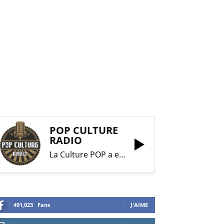
POP CULTURE
RADIO
La Culture POP a enfin trouvé sa RADIO !
491,023
Fans
J'AIME