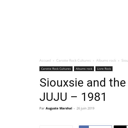
Accueil
Carotte Rock Cultures
Albums rock
Sio
Carotte Rock Cultures
Albums rock
Livre Rock
Siouxsie and th
JUJU – 1981
Par
Auguste Marshal
-
26 juin 2019