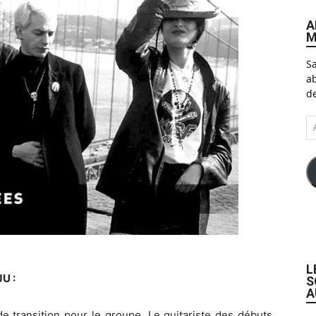
A
M
Sa
ab
de
A
e-
ma
L
U :
S
A
 transition pour le groupe. Le guitariste des débuts