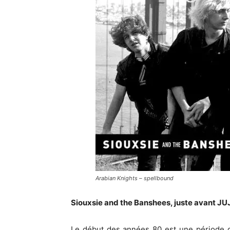
Arabian Knights – spellbound
Siouxsie and the Banshees, juste avant JUJ
Le début des années 80 est une période de