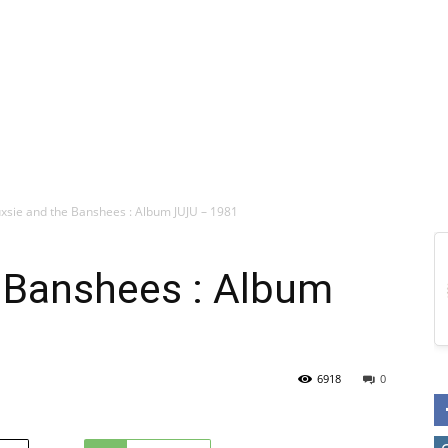
uxsie and the Banshees : Album JUJU – 1981
e Banshees : Album
6918
0