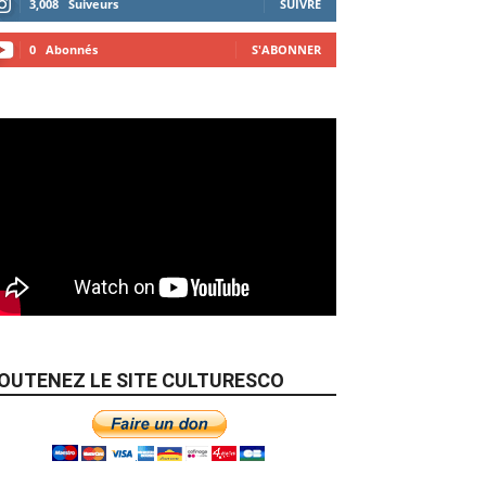
3,008
Suiveurs
SUIVRE
0
Abonnés
S'ABONNER
OUTENEZ LE SITE CULTURESCO