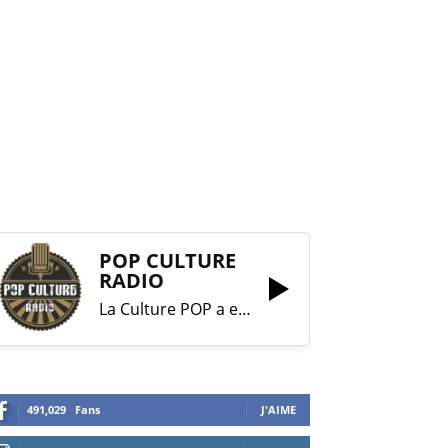
POP CULTURE
RADIO
La Culture POP a enfin trouvé sa RADIO !
491,029
Fans
J'AIME