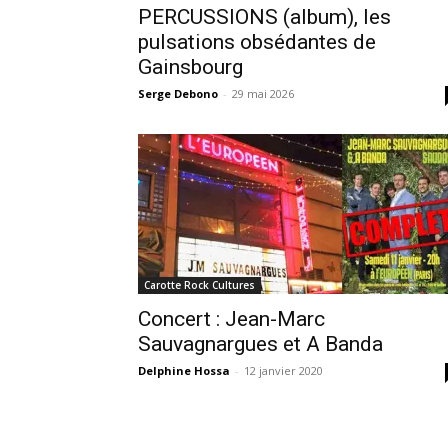
PERCUSSIONS (album), les
pulsations obsédantes de
Gainsbourg
Serge Debono
-
29 mai 2026
Carotte Rock Cultures
Concert : Jean-Marc
Sauvagnargues et A Banda
Delphine Hossa
-
12 janvier 2020