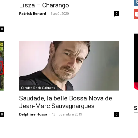
Lisza – Charango
Patrick Benard
-
6 août 2020
0
0
Carotte Rock Cultures
Saudade, la belle Bossa Nova de
Jean-Marc Sauvagnargues
S
Delphine Hossa
-
13 novembre 2019
0
0