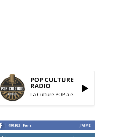
POP CULTURE
RADIO
La Culture POP a enfin trouvé sa RADIO !
490,953
Fans
J'AIME