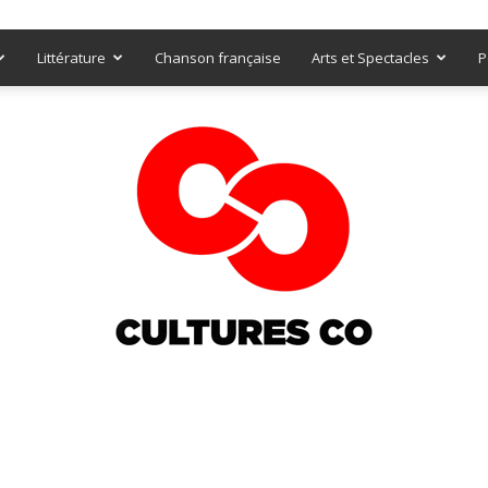
Littérature
Chanson française
Arts et Spectacles
P
Culturesco