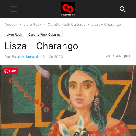
Accueil
Livre Rock
Carotte Rock Cultures
Lisza – Charango
Livre Rock
Carotte Rock Cultures
Lisza – Charango
3144
0
Par
Patrick Benard
-
6 août 2020
Save