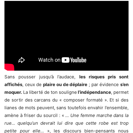
Sans pousser jusqu’à l’audace,
les risques pris sont
affichés
, ceux de
plaire ou de déplaire
; par évidence
s’en
moquer.
La liberté de ton souligne
l’indépendance
, permet
de sortir des carcans du « composer formaté ». Et si des
lianes de mots peuvent, sans toutefois envahir l’ensemble,
amène à friser du sourcil : «
… Une femme marche dans la
rue… quelqu’un devrait lui dire que cette robe est trop
petite pour elle…
», les discours bien-pensants nous