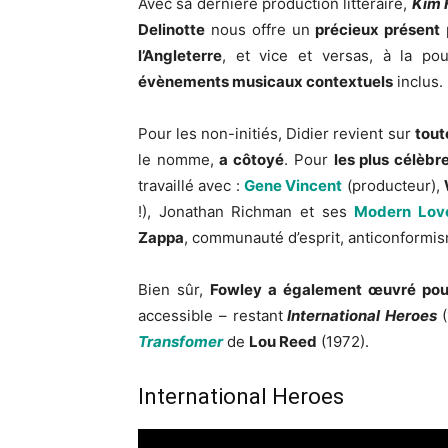
Avec sa dernière production littéraire,
Kim 
Delinotte
nous offre un
précieux présent
l’Angleterre
, et vice et versas, à la p
évènements musicaux contextuels
inclus.
Pour les non-initiés, Didier revient sur
tout
le nomme,
a côtoyé
. Pour
les plus célèbr
travaillé avec :
Gene Vincent
(producteur),
!), Jonathan Richman et ses
Modern Lov
Zappa
, communauté d’esprit, anticonformis
Bien sûr,
Fowley a également œuvré pou
accessible – restant
International Heroes
Transfomer
de
Lou Reed
(1972).
International Heroes