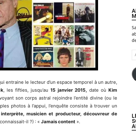
A
M
Sa
ab
de
A
e-
ma
qui entraine le lecteur d’un espace temporel à un autre,
ck
, les fifties, jusqu’au
15 janvier 2015,
date où
Kim
voyant son corps astral rejoindre l’entité divine (ou le
iples photos à l’appui, l’enquête consiste à trouver un
 interprète, musicien et producteur, découvreur de
L
S
connaissait-il ?) : «
Jamais content
».
A