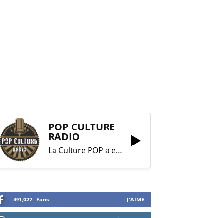
POP CULTURE
RADIO
La Culture POP a enfin trouvé sa RADIO !
491,027
Fans
J'AIME