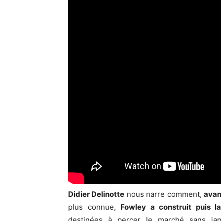
Didier Delinotte
nous narre comment,
avan
plus connue,
Fowley a construit puis 
destinées à percer le marché sans jama