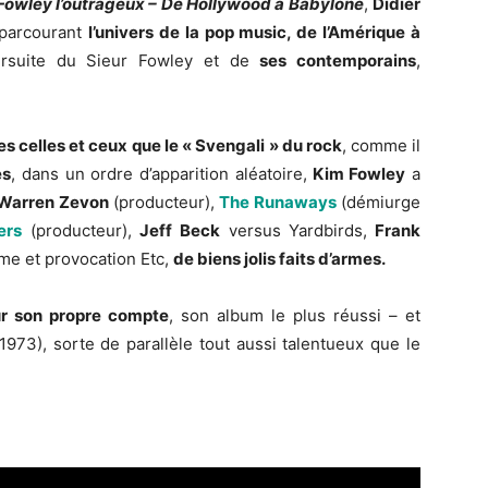
Fowley l’outrageux – De Hollywood à Babylone
,
Didier
parcourant
l’univers de la pop music, de l’Amérique à
oursuite du Sieur Fowley et de
ses contemporains
,
es celles et ceux
que le « Svengali » du rock
, comme il
es
, dans un ordre d’apparition aléatoire,
Kim Fowley
a
Warren Zevon
(producteur),
The Runaways
(démiurge
ers
(producteur),
Jeff Beck
versus Yardbirds,
Frank
me et provocation Etc,
de biens jolis faits d’armes.
r son propre compte
, son album le plus réussi – et
(1973), sorte de parallèle tout aussi talentueux que le