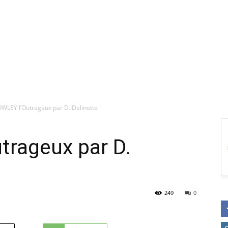
WLEY l’Outrageux par D. Delinotte
trageux par D.
249
0