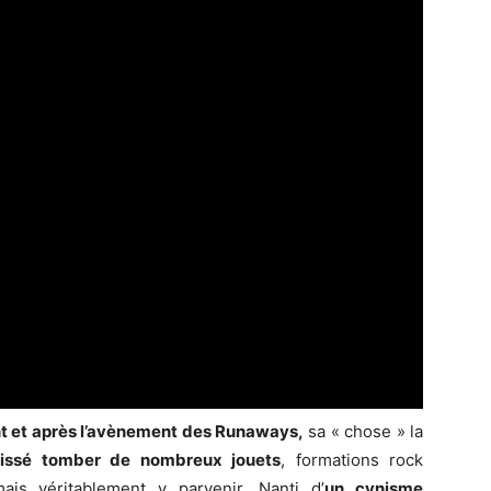
t et après l’avènement des Runaways,
sa « chose » la
laissé tomber de nombreux jouets
, formations rock
is véritablement y parvenir. Nanti d’
un cynisme