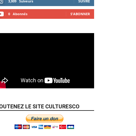
3,009
Suiveurs
SUIVRE
0
Abonnés
S'ABONNER
OUTENEZ LE SITE CULTURESCO