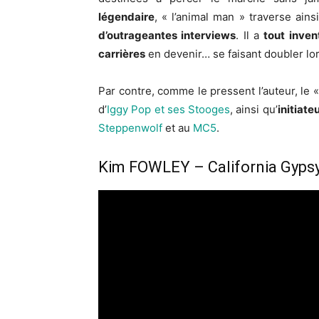
légendaire
, « l’animal man » traverse ain
d’outrageantes interviews
. Il a
tout inven
carrières
en devenir… se faisant doubler lor
Par contre, comme le pressent l’auteur, le 
d’
Iggy Pop et ses Stooges
, ainsi qu’
initiate
Steppenwolf
et au
MC5
.
Kim FOWLEY – California Gyps