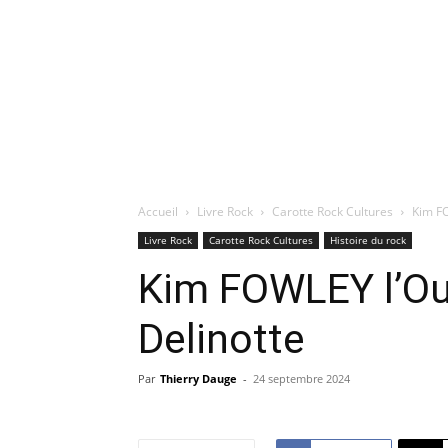
Accueil
Livre Rock
Carotte Rock Cultures
Kim FO
Livre Rock
Carotte Rock Cultures
Histoire du rock
Kim FOWLEY l’Ou
Delinotte
Par
Thierry Dauge
-
24 septembre 2024