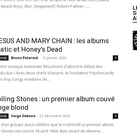
 Beach Boys, Blur, Steppewolf, Robert Palmer…...
L
S
A
ESUS AND MARY CHAIN : les albums
tic et Honey’s Dead
Bruno Polaroid
-
13 janvier 2026
 rock
0
ère sonique Automatic Résumons d'abord le début des
du duo ! Avec deux chefs-d’œuvre, le fondateur Psychocandy
es Pop Songs irradiées de...
lling Stones : un premier album couvé
ange blond
Serge Debono
-
21 décembre 2025
 rock
0
 d’un groupe aussi célèbre que le rock’n’roll Le premier album
 Stones est sorti le 16 avril 1964. Bien avant de devenir...