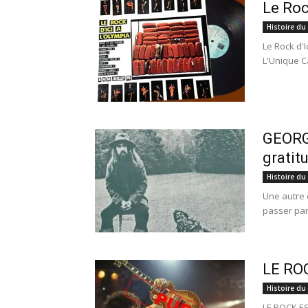
Le Roc
Histoire du
Le Rock d'I
L'Unique C
GEORGE
gratit
Histoire du
Une autre d
passer par 
LE RO
Histoire du
LE ROCK EST