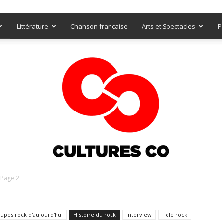
Littérature
Chanson française
Arts et Spectacles
P
Page 2
Culturesco
upes rock d'aujourd'hui
Histoire du rock
Interview
Télé rock