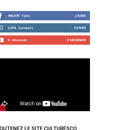
490,979
Fans
J'AIME
3,014
Suiveurs
SUIVRE
0
Abonnés
S'ABONNER
OUTENEZ LE SITE CULTURESCO