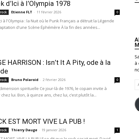
k d’Ici à l’Olympia 1978
Etienne FLT
-
11 février 2026
 rock
0
ci à l'Olympia : la Nuit où le Punk Français a détruit la Légende
aptation d'une Scène Éphémère À la fin des années...
A
M
Sa
 HARRISON : Isn’t It A Pity, ode à la
à 
no
ude
Bruno Polaroid
-
2 février 2026
 rock
0
Ad
imension spirituelle Ce jour-là de 1976, le copain invite à
e-
chez lui. Bon, à quinze ans, chez lui, c’est plutôt la...
ma
CK EST MORT VIVE LA PUB !
Thierry Dauge
-
19 janvier 2026
 rock
1
 MORT, VIVE LA PUB ! Il se dit que le rock serait mort. David