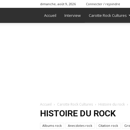
dimanche, août 9, 2026
Connecter / rejoindre
Accueil
Interview
Carotte Rock Cultures
Accueil
Carotte Rock Cultures
Histoire du rock
HISTOIRE DU ROCK
Albums rock
Anecdotes rock
Citation rock
Gro