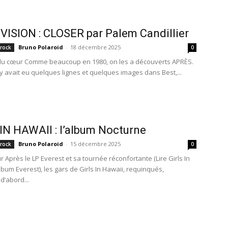
VISION : CLOSER par Palem Candillier
Bruno Polaroid
-
18 décembre 2025
 rock
0
du cœur Comme beaucoup en 1980, on les a découverts APRÈS.
l y avait eu quelques lignes et quelques images dans Best,...
IN HAWAII : l’album Nocturne
Bruno Polaroid
-
15 décembre 2025
 rock
0
r Après le LP Everest et sa tournée réconfortante (Lire Girls In
album Everest), les gars de Girls In Hawaii, requinqués,
d’abord...