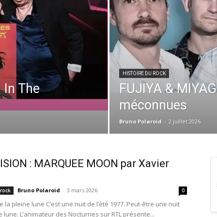
HISTOIRE DU ROCK
In The
FUJIYA & MIYAGI 
méconnues
Bruno Polaroid
-
2 juillet 2026
ISION : MARQUEE MOON par Xavier
n
Bruno Polaroid
-
3 mars 2026
 rock
0
e la pleine lune C’est une nuit de l’été 1977. Peut-être une nuit
ne lune. L’animateur des Nocturnes sur RTL présente...