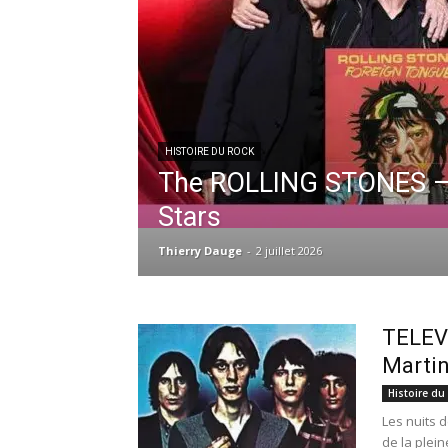
HISTOIRE DU ROCK
The ROLLING STONES – 
Stars
Thierry Dauge
-
2 juillet 2026
TELEV
Marti
Histoire du
Les nuits d
de la plei