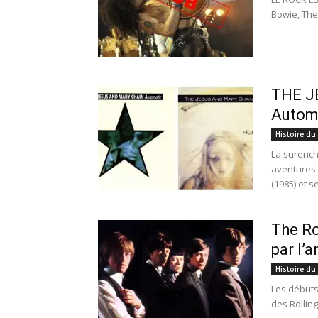
Bowie, The
THE J
Automa
Histoire du
La surench
aventures 
(1985) et s
The Ro
par l’
Histoire du
Les débuts
des Rolling