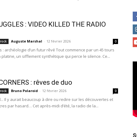
UGGLES : VIDEO KILLED THE RADIO
Auguste Marshal
-
12 février 2026
 rock
0
s : archéologie d’un futur rêvé Tout commence par un 45 tours
 platine, un sifflement synthétique qui perce le silence. Ce...
CORNERS : rêves de duo
Bruno Polaroid
-
12 février 2026
 rock
0
.. Il y aurait beaucoup à dire ou redire sur les découvertes et
res par hasard… Cet après-midi d’été, la radio de la...
S