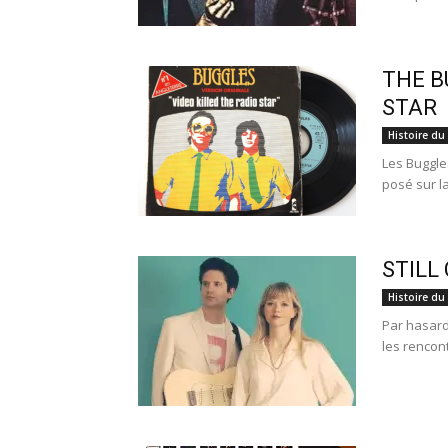
THE B
STAR
Histoire du
Les Buggle
posé sur la
STILL 
Histoire du
Par hasard.
les rencont