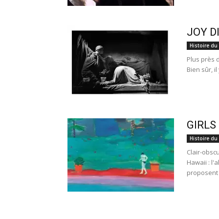
JOY DI
Histoire du
Plus près 
Bien sûr, i
GIRLS 
Histoire du
Clair-obscu
Hawaii : l'
proposent 