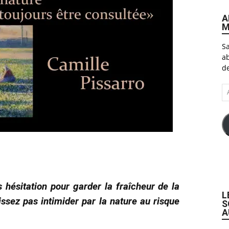
A
M
Sa
ab
de
A
e-
ma
hésitation pour garder la fraîcheur de la
L
ssez pas intimider par la nature au risque
S
A