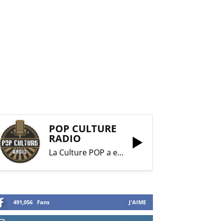
POP CULTURE
RADIO
La Culture POP a enfin trouvé sa RADIO !
491,056
Fans
J'AIME