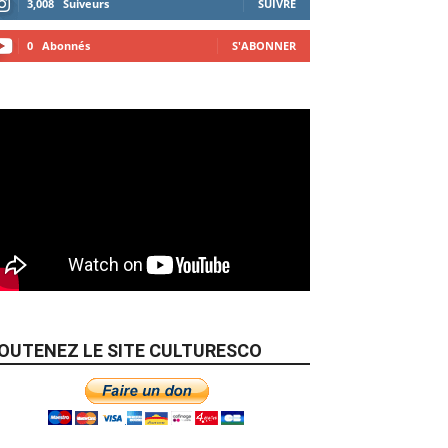
3,008
Suiveurs
SUIVRE
0
Abonnés
S'ABONNER
OUTENEZ LE SITE CULTURESCO