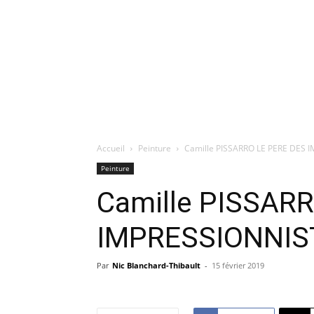
Accueil
Peinture
Camille PISSARRO LE PERE DES 
Peinture
Camille PISSAR
IMPRESSIONNIS
Par
Nic Blanchard-Thibault
-
15 février 2019