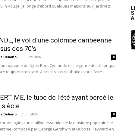
ulin Rouge. Je longe d’abord quelques maisons aux jardinets
L
S
.
A
E, le vol d’une colombe caribéenne
sus des 70’s
ge Debono
-
9 juillet 2024
0
 au royaume du Nyah Rock Cymande est le genre de trésor que
re toujours trop tard. Alors si vous souhaitez vous faire...
TIME, le tube de l’été ayant bercé le
siècle
ge Debono
-
7 juin 2024
0
t chronologie d'un maillon essentiel de la musique populaire Le
mertime, composé par George Gershwin et Dubose Hayward en