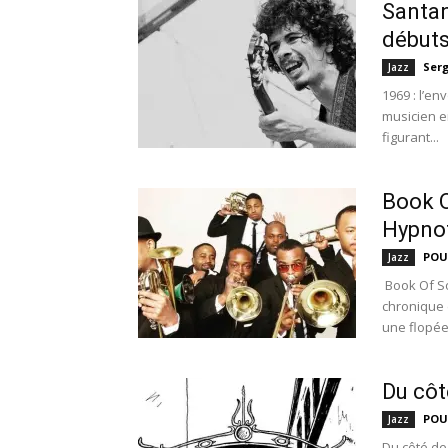
Santan
début
Ser
Jazz
1969 : l’en
musicien e
figurant...
Book O
Hypno
POU
Jazz
Book Of So
chronique 
une flopée 
Du côt
POU
Jazz
Du côté de 