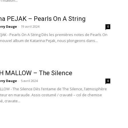
n maillon...
na PEJAK – Pearls On A String
erry Dauge
-
19 avril 2024
0
EJAK - Pearls On A String Dès les premières notes de Pearls On
le nouvel album de Katarina Pejak, nous plongeons dans...
 MALLOW – The Silence
erry Dauge
-
5 avril 2024
0
OW - The Silence Dès l’entame de The Silence, l’atmosphère
uditeur en maraude. Assis costumé / cravaté – col de chemise
, cravate...