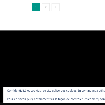
1
2
Confidentialité et cookies : ce site utilise des cookies. En continuant à utili
Pour en savoir plus, notamment sur la façon de contrôler les cookies, con