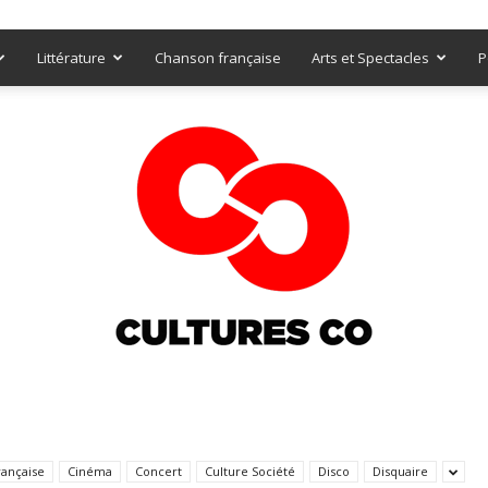
Littérature
Chanson française
Arts et Spectacles
P
Culturesco
rançaise
Cinéma
Concert
Culture Société
Disco
Disquaire