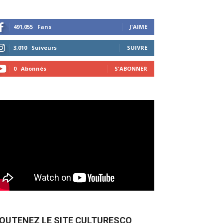
491,055
Fans
J'AIME
3,010
Suiveurs
SUIVRE
0
Abonnés
S'ABONNER
OUTENEZ LE SITE CULTURESCO