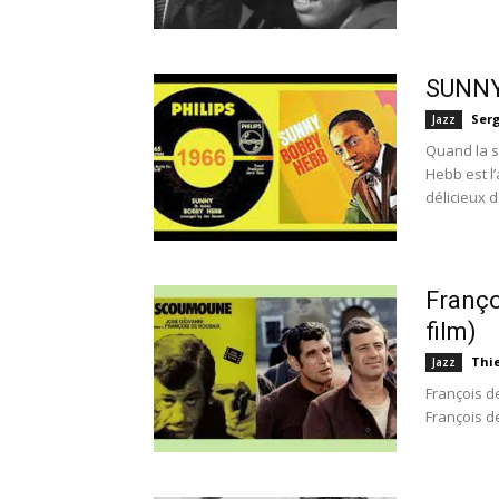
SUNNY,
Ser
Jazz
Quand la s
Hebb est l’
délicieux de
Franço
film)
Thi
Jazz
François d
François d