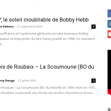
 le soleil inoubliable de Bobby Hebb
ge Debono
-
27 septembre 2025
0
ouffrance et l'optimisme génèrent un tube lumineux Bobby
auteur et l’interprète du titre Sunny publié en 1966. Un standard
...
is de Roubaix – La Scoumoune (BO du
erry Dauge
-
21 juillet 2025
0
e Roubaix - La Scoumoune (BO du film) Né en 1939, mort en 1975,
e Roubaix a parsemé ses trente-six années d’existence d’une...
S