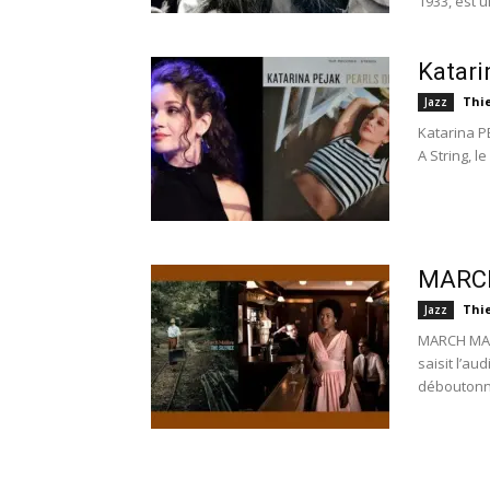
1933, est u
Katari
Thi
Jazz
Katarina P
A String, 
MARCH
Thi
Jazz
MARCH MALL
saisit l’a
déboutonné