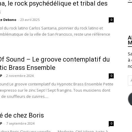
a, le rock psychédélique et tribal des
s
ge Debono
-
23 avril 2025
0
vol du rock latino Carlos Santana, pionnier du rock latino et
mblématique de la ville de San Francisco, reste une référence
A
M
Sa
f Sound – Le groove contemplatif du
à 
no
tic Brass Ensemble
P
-
2 novembre 2024
0
Ad
und Le groove contemplatif du Hypnotic Brass Ensemble Petite
e-
expresso sur le zinc Sept ! Sept frangins. Tous musiciens dont
ma
de souffleurs de cuivres....
é de chez Boris
P
-
7 septembre 2024
0
chez Boris C’est une venelle... ... Modeste. Cité Véron. Juste à