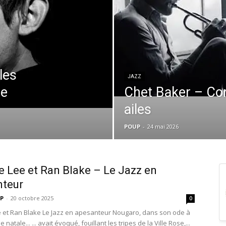
les
JAZZ
de
Chet Baker – Com
ailes
POUP
-
24 mai 2026
 Lee et Ran Blake – Le Jazz en
nteur
P
-
20 octobre 2025
0
 et Ran Blake Le Jazz en apesanteur Nougaro, dans son ode à
natale... ... avait évoqué, fouillant les tripes de la Ville Rose,...