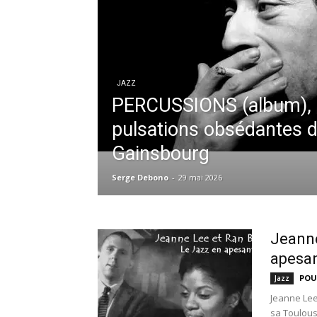
JAZZ
PERCUSSIONS (album), 
pulsations obsédantes 
Gainsbourg
Serge Debono
-
29 mai 2026
Jeanne
apesa
POU
Jazz
Jeanne Lee
sa Toulouse 