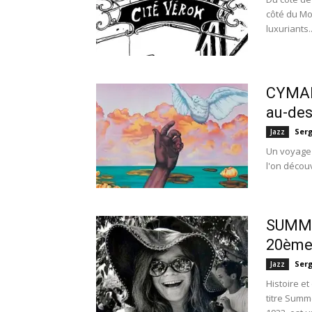
côté du Mo
luxuriants..
CYMAND
au-des
Ser
Jazz
Un voyage
l'on découv
SUMMER
20ème 
Ser
Jazz
Histoire e
titre Sum