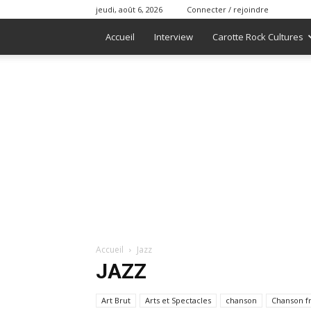
jeudi, août 6, 2026
Connecter / rejoindre
Accueil
Interview
Carotte Rock Cultures
Accueil
Jazz
JAZZ
Art Brut
Arts et Spectacles
chanson
Chanson f