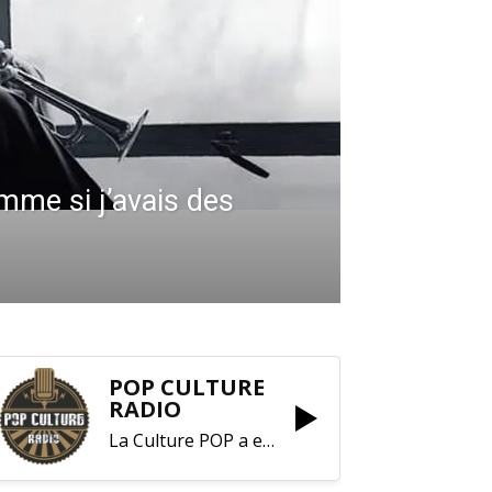
me si j’avais des
POP CULTURE
RADIO
La Culture POP a enfin trouvé sa RADIO !