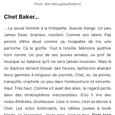
Photo : Bob Willoughby/Redferns
Chet Baker…
… Le jeune homme à la trompette. Gueule d’ange. Un peu
James Dean, branleur, insolent. Comme son talent. Pas
permis d’être doué comme ça. Incapable de lire une
partoche. Ca le gonfle. Tout à l’oreille. Mémoire auditive
hors norme. Un jour de ses jeunes années, un prof de
musique lui balance qu’il ne sera jamais musicien. Mais là
où d’autres doivent bosser des heures, tacherons ahanant
leurs gammes à longueur de journée, Chet, lui, se pointe,
tranquille, crachote un peu dans l’embouchure et s’envole.
Haut. Très haut. Comme s’il avait des ailes, le regard perdu
dans des stratosphères inaccessibles. D’où il tire des
notes éthérées, brumeuses. Less is more, c’est sa devise à
Chet. Les solos tonitruants, les rafales jouées à toute
blinde, ça l’exaspère. Jouer cool, c’est le truc.
Cool Jazz