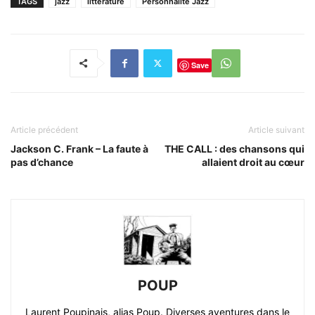
TAGS
jazz
littérature
Personnalité Jazz
Save
Article précédent
Article suivant
Jackson C. Frank – La faute à
THE CALL : des chansons qui
pas d’chance
allaient droit au cœur
POUP
Laurent Poupinais, alias Poup. Diverses aventures dans le