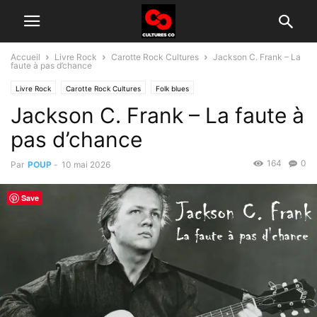
Accueil
Livre Rock
Carotte Rock Cultures
Jackson C. Frank – La
faute à pas d’chance
Livre Rock
Carotte Rock Cultures
Folk blues
Jackson C. Frank – La faute à
pas d’chance
164
0
Par
POUP
-
10 mai 2026
Save