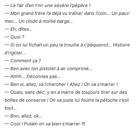
— L’a l’air d’en t’nir une sévère l’pépère !
— Mon grand frère l’a déjà vu traîner dans l’coin… Un pauv’
mec… Un clodo à moitié barge…
— Eh, dîtes…
— Quoi ?
— Si on lui fichait un peu la trouille à c’péquenot… Histoire
d’rigoler…
— Comment ça ?
— Ben avec ton pistolet à air comprimé…
— Ahhh… Déconnes pas…
— Ben si, allez, va l’chercher ! Allez ! On va s’marrer !
— Ouais, sans déc’, y en a marre de toujours tirer sur des
boîtes de conserve ! On va juste lui foutre la pétoche c’est
tout…
— Bon, allez, ok…
— Cool ! Putain on va bien s’marrer !!!