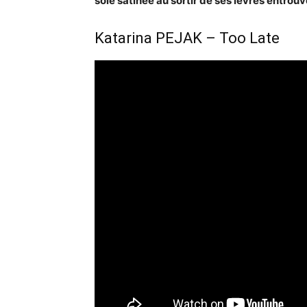
soie satinée au sortir de ses lèvres entrouv
Katarina PEJAK – Too Late