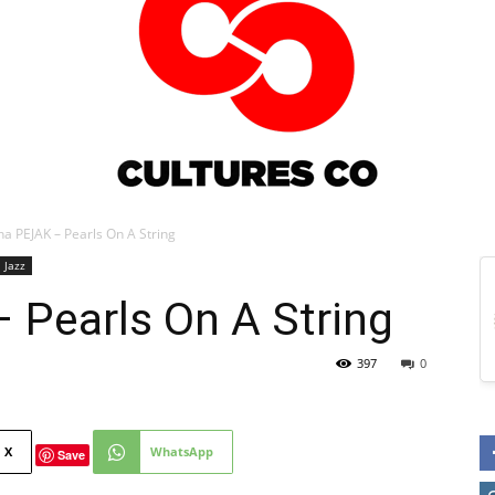
na PEJAK – Pearls On A String
Jazz
Culturesco
 Pearls On A String
397
0
X
WhatsApp
Save