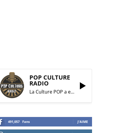
POP CULTURE
RADIO
La Culture POP a enfin trouvé sa RADIO !
491,057
Fans
J'AIME