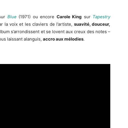
sur
Blue
(1971) ou encore
Carole King
sur
Tapestry
r la voix et les claviers de l’artiste,
suavité, douceur,
’album s’arrondissent et se lovent aux creux des notes –
ous laissant alanguis,
accro aux mélodies
.