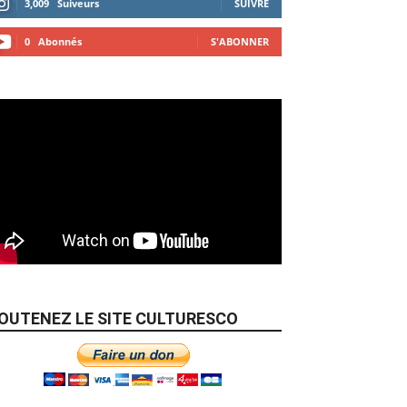
3,009
Suiveurs
SUIVRE
0
Abonnés
S'ABONNER
OUTENEZ LE SITE CULTURESCO