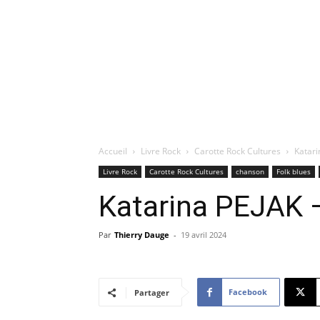
Accueil
Livre Rock
Carotte Rock Cultures
Katari
Livre Rock
Carotte Rock Cultures
chanson
Folk blues
Katarina PEJAK –
Par
Thierry Dauge
-
19 avril 2024
Facebook
Partager