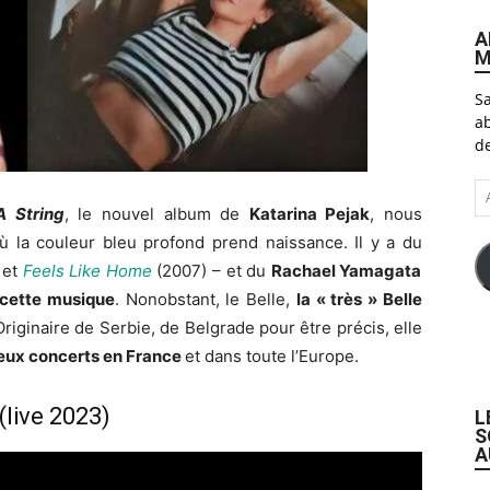
A
M
Sa
ab
de
A
e-
A String
, le nouvel album de
Katarina Pejak
, nous
ma
 la couleur bleu profond prend naissance. Il y a du
 et
Feels Like Home
(2007) – et du
Rachael Yamagata
 cette musique
. Nonobstant, le Belle,
la « très » Belle
Originaire de Serbie, de Belgrade pour être précis, elle
ux concerts en France
et dans toute l’Europe.
live 2023)
L
S
A