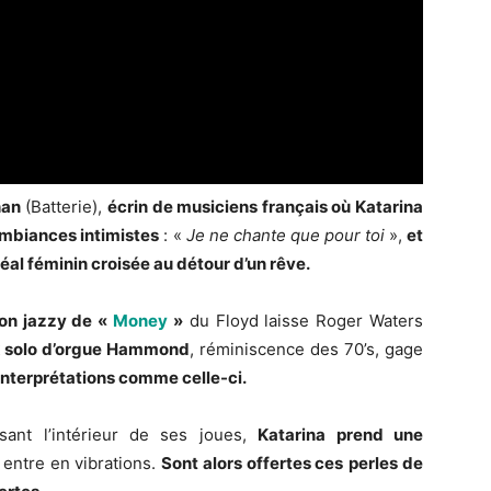
han
(Batterie),
écrin de musiciens français où Katarina
ambiances intimistes
: «
Je ne chante que pour toi
»,
et
déal féminin croisée au détour d’un rêve.
ion jazzy de «
Money
»
du Floyd laisse Roger Waters
 solo d’orgue Hammond
, réminiscence des 70’s, gage
interprétations comme celle-ci.
sant l’intérieur de ses joues,
Katarina prend une
 entre en vibrations.
Sont alors offertes ces
perles de