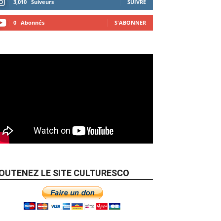
3,010
Suiveurs
SUIVRE
0
Abonnés
S'ABONNER
OUTENEZ LE SITE CULTURESCO