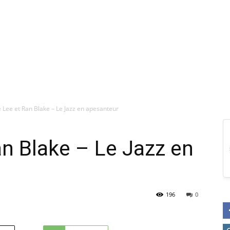
 Lee et Ran Blake – Le Jazz en apesanteur
n Blake – Le Jazz en
196
0