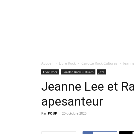
Accueil
Livre Rock
Carotte Rock Cultures
Jeanne
Livre Rock
Carotte Rock Cultures
Jazz
Jeanne Lee et Ra
apesanteur
Par
POUP
-
20 octobre 2025