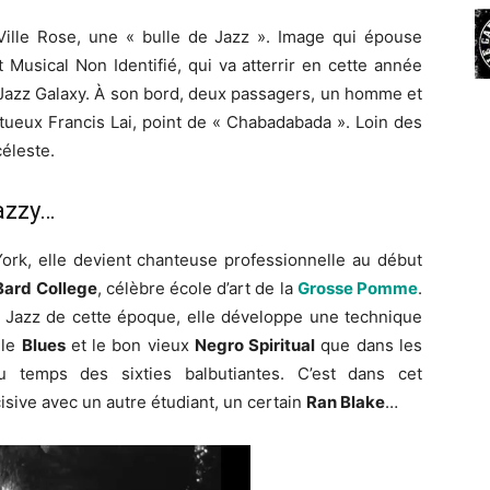
a Ville Rose, une « bulle de Jazz ». Image qui épouse
t Musical Non Identifié, qui va atterrir en cette année
 Jazz Galaxy. À son bord, deux passagers, un homme et
ntueux Francis Lai, point de « Chabadabada ». Loin des
céleste.
azzy…
rk, elle devient chanteuse professionnelle au début
Bard College
, célèbre école d’art de la
Grosse Pomme
.
le Jazz de cette époque, elle développe une technique
 le
Blues
et le bon vieux
Negro Spiritual
que dans les
du temps des sixties balbutiantes. C’est dans cet
isive avec un autre étudiant, un certain
Ran Blake
…