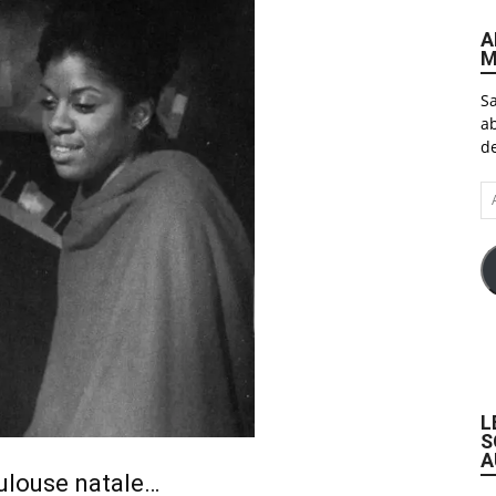
A
M
Sa
ab
de
A
e-
ma
L
S
A
ulouse natale…