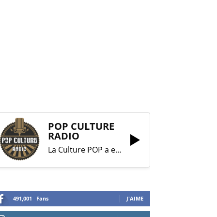
POP CULTURE
RADIO
La Culture POP a enfin trouvé sa RADIO !
491,001
Fans
J'AIME