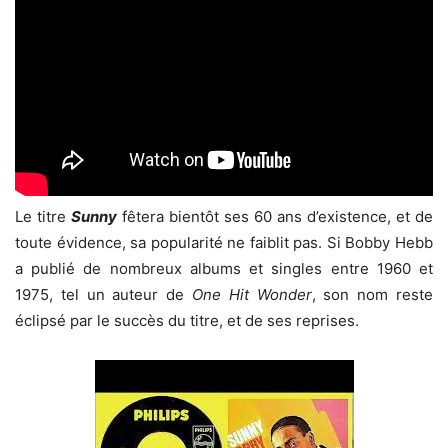
Le titre
Sunny
fêtera bientôt ses 60 ans d’existence, et de
toute évidence, sa popularité ne faiblit pas. Si Bobby Hebb
a publié de nombreux albums et singles entre 1960 et
1975, tel un auteur de
One Hit Wonder
, son nom reste
éclipsé par le succès du titre, et de ses reprises.