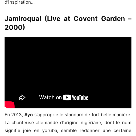
d’inspiration…
Jamiroquai (Live at Covent Garden –
2000)
En 2013,
Ayo
s’approprie le standard de fort belle manière.
La chanteuse allemande d’origine nigériane, dont le nom
signifie joie en yoruba, semble redonner une certaine