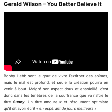
Gerald Wilson – You Better Believe It
Bobby Hebb sent le gout de vivre l’extirper des abîmes,
mais le mal est profond, et seule la création pourra en
venir à bout. Malgré son aspect doux et ensoleillé, c’est
donc dans les ténèbres de la souffrance que va naître le
titre
Sunny
. Un titre amoureux et résolument optimiste
qu’il dit avoir écrit
« en espérant de jours meilleurs »
.