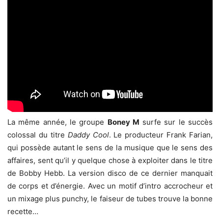
La même année, le groupe
Boney M
surfe sur le succès
colossal du titre
Daddy Cool
. Le producteur Frank Farian,
qui possède autant le sens de la musique que le sens des
affaires, sent qu’il y quelque chose à exploiter dans le titre
de Bobby Hebb. La version disco de ce dernier manquait
de corps et d’énergie. Avec un motif d’intro accrocheur et
un mixage plus punchy, le faiseur de tubes trouve la bonne
recette…