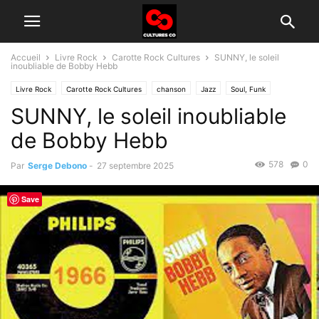
Accueil
Livre Rock
Carotte Rock Cultures
SUNNY, le soleil
inoubliable de Bobby Hebb
Livre Rock
Carotte Rock Cultures
chanson
Jazz
Soul, Funk
SUNNY, le soleil inoubliable
de Bobby Hebb
578
0
Par
Serge Debono
-
27 septembre 2025
Save