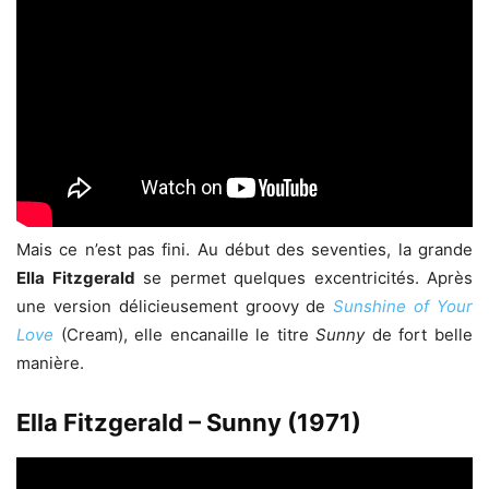
Mais ce n’est pas fini. Au début des seventies, la grande
Ella Fitzgerald
se permet quelques excentricités. Après
une version délicieusement groovy de
Sunshine of Your
Love
(Cream), elle encanaille le titre
Sunny
de fort belle
manière.
Ella Fitzgerald – Sunny (1971)