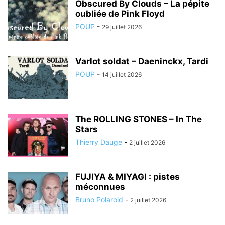
Obscured By Clouds – La pépite
oubliée de Pink Floyd
POUP
-
29 juillet 2026
Varlot soldat – Daeninckx, Tardi
POUP
-
14 juillet 2026
The ROLLING STONES – In The
Stars
Thierry Dauge
-
2 juillet 2026
FUJIYA & MIYAGI : pistes
méconnues
Bruno Polaroid
-
2 juillet 2026