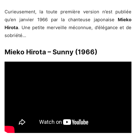
Curieusement, la toute première version n’est publiée
qu’en janvier 1966 par la chanteuse japonaise
Mieko
Hirota
. Une petite merveille méconnue, d’élégance et de
sobriété…
Mieko Hirota – Sunny (1966)