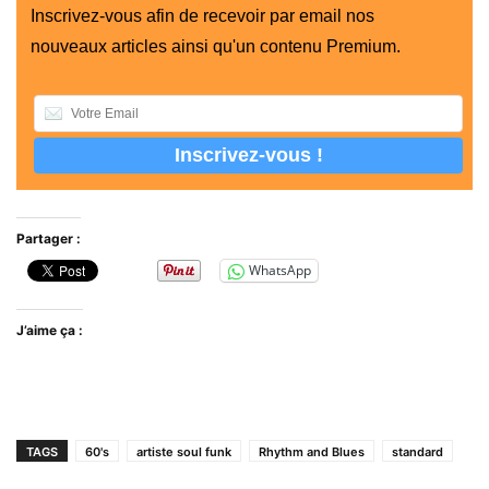
Inscrivez-vous afin de recevoir par email nos
nouveaux articles ainsi qu'un contenu Premium.
Partager :
WhatsApp
J’aime ça :
TAGS
60's
artiste soul funk
Rhythm and Blues
standard