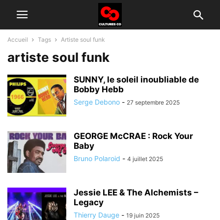
Accueil
Tags
Artiste soul funk
artiste soul funk
SUNNY, le soleil inoubliable de
Bobby Hebb
Serge Debono
-
27 septembre 2025
GEORGE McCRAE : Rock Your
Baby
Bruno Polaroid
-
4 juillet 2025
Jessie LEE & The Alchemists –
Legacy
Thierry Dauge
-
19 juin 2025