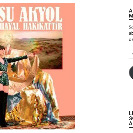
A
M
Sa
ab
de
A
e-
ma
L
S
A