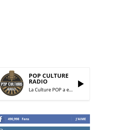
POP CULTURE
RADIO
La Culture POP a enfin trouvé sa RADIO !
490,998
Fans
J'AIME