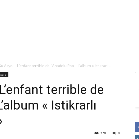
u Akyol – L’enfant terrible de l’Anadolu Pop – L’album « Istikrarlı...
ntale
’enfant terrible de
’album « Istikrarlı
»
370
0