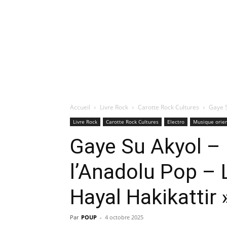
Accueil
Livre Rock
Carotte Rock Cultures
Gaye S
Livre Rock
Carotte Rock Cultures
Electro
Musique orie
Gaye Su Akyol – L
l’Anadolu Pop – L
Hayal Hakikattir 
Par
POUP
-
4 octobre 2025