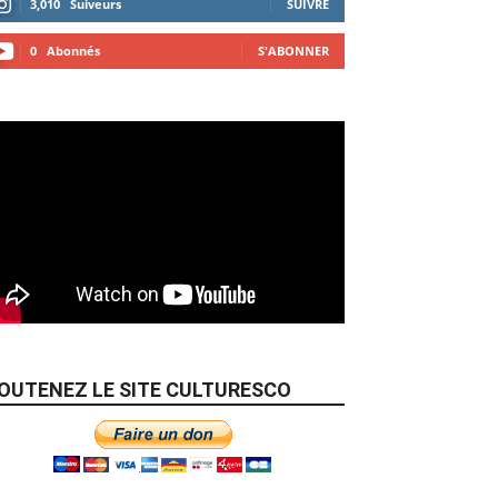
3,010
Suiveurs
SUIVRE
0
Abonnés
S'ABONNER
OUTENEZ LE SITE CULTURESCO