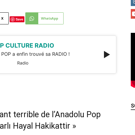
X
WhatsApp
Save
P CULTURE RADIO
 POP a enfin trouvé sa RADIO !
Radio
S
ant terrible de l’Anadolu Pop
arlı Hayal Hakikattir »