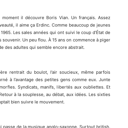
 moment il découvre Boris Vian. Un français. Assez
ouveauté, il aime ça Erdinc. Comme beaucoup de jeunes
 1965. Les sales années qui ont suivi le coup d’État de
s souvenir. Un peu flou. À 15 ans on commence à piger
de des adultes qui semble encore abstrait.
ère rentrait du boulot, l’air soucieux, même parfois
ourné à l’avantage des petites gens comme eux. Junte
morfles. Syndicats, manifs, libertés aux oubliettes. Et
. Retour à la souplesse, au débat, aux idées. Les sixties
omptait bien suivre le mouvement.
Qui passe de la musique anglo-saxonne. Surtout british.