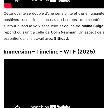
Cette qualité se double d’une sensibilité et d’une humanité
positives dans les morceaux chantées et racontées,
surtout quand la voix sensuelle et douce de
Malka Spigel
répond ou s’unit à celle de
Colin Newman
. Un aspect déjà
essentiel dans le travail avec
Githead
.
Immersion – Timeline – WTF (2025)