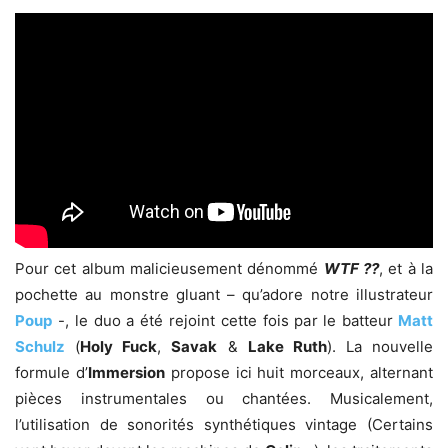
Pour cet album malicieusement dénommé
WTF ??
, et à la
pochette au monstre gluant – qu’adore notre illustrateur
Poup
-, le duo a été rejoint cette fois par le batteur
Matt
Schulz
(
Holy Fuck
,
Savak
&
Lake Ruth
). La nouvelle
formule d’
Immersion
propose ici huit morceaux, alternant
pièces instrumentales ou chantées. Musicalement,
l’utilisation de sonorités synthétiques vintage (Certains