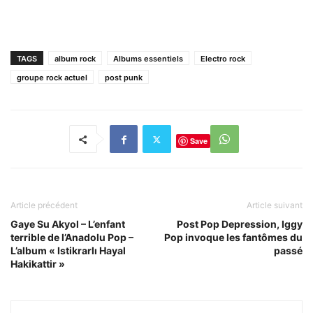
TAGS
album rock
Albums essentiels
Electro rock
groupe rock actuel
post punk
Save
Article précédent
Article suivant
Gaye Su Akyol – L’enfant
Post Pop Depression, Iggy
terrible de l’Anadolu Pop –
Pop invoque les fantômes du
L’album « Istikrarlı Hayal
passé
Hakikattir »