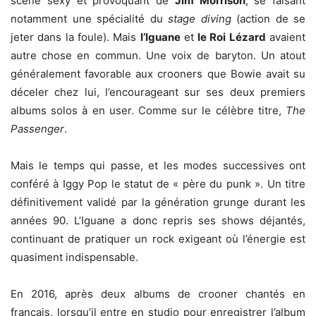
scène sexy et provoquant de
Jim Morrison
, se faisant
notamment une spécialité du
stage diving
(action de se
jeter dans la foule). Mais
l’Iguane
et
le Roi Lézard
avaient
autre chose en commun. Une voix de baryton. Un atout
généralement favorable aux crooners que Bowie avait su
déceler chez lui, l’encourageant sur ses deux premiers
albums solos à en user. Comme sur le célèbre titre,
The
Passenger
.
Mais le temps qui passe, et les modes successives ont
conféré à Iggy Pop le statut de « père du punk ». Un titre
définitivement validé par la génération grunge durant les
années 90. L’Iguane a donc repris ses shows déjantés,
continuant de pratiquer un rock exigeant où l’énergie est
quasiment indispensable.
En 2016, après deux albums de crooner chantés en
français, lorsqu’il entre en studio pour enregistrer l’album