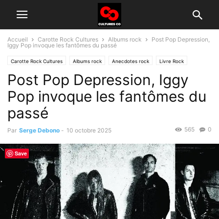
Accueil
Carotte Rock Cultures
Albums rock
Post Pop Depression,
Iggy Pop invoque les fantômes du passé
Carotte Rock Cultures
Albums rock
Anecdotes rock
Livre Rock
Post Pop Depression, Iggy
Citation rock
Littérature
Citations
Histoire du rock
Pop invoque les fantômes du
passé
565
0
Par
Serge Debono
-
10 octobre 2025
Save