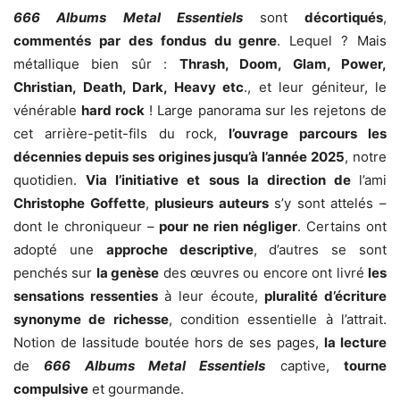
666 Albums Metal Essentiels
sont
décortiqués
,
commentés par des fondus du genre
. Lequel ? Mais
métallique bien sûr :
Thrash, Doom, Glam, Power,
Christian, Death, Dark, Heavy etc
., et leur géniteur, le
vénérable
hard rock
! Large panorama sur les rejetons de
cet arrière-petit-fils du rock,
l’ouvrage parcours les
décennies depuis ses origines jusqu’à l’année 2025
, notre
quotidien.
Via l’initiative et sous la direction de
l’ami
Christophe Goffette
,
plusieurs auteurs
s’y sont attelés –
dont le chroniqueur –
pour ne rien négliger
. Certains ont
adopté une
approche descriptive
, d’autres se sont
penchés sur
la genèse
des œuvres ou encore ont livré
les
sensations ressenties
à leur écoute,
pluralité d’écriture
synonyme de richesse
, condition essentielle à l’attrait.
Notion de lassitude boutée hors de ses pages,
la lecture
de
666 Albums Metal Essentiels
captive,
tourne
compulsive
et gourmande.