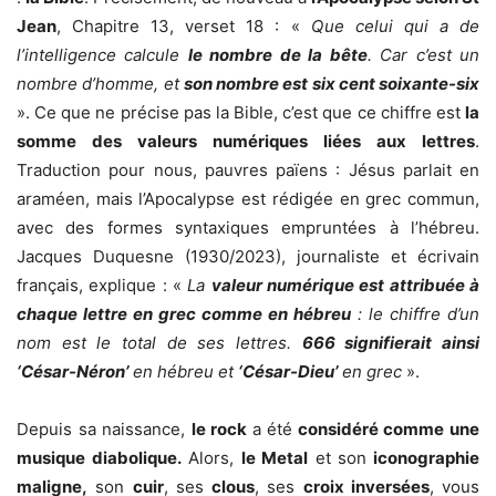
Jean
, Chapitre 13, verset 18 : «
Que celui qui a de
l’intelligence calcule
le nombre de la bête
. Car c’est un
nombre d’homme, et
son nombre est six cent soixante-six
». Ce que ne précise pas la Bible, c’est que ce chiffre est
la
somme des valeurs numériques liées aux lettres
.
Traduction pour nous, pauvres païens : Jésus parlait en
araméen, mais l’Apocalypse est rédigée en grec commun,
avec des formes syntaxiques empruntées à l’hébreu.
Jacques Duquesne (1930/2023), journaliste et écrivain
français, explique : «
La
valeur numérique est attribuée à
chaque lettre en grec comme en hébreu
: le chiffre d’un
nom est le total de ses lettres.
666 signifierait ainsi
‘César-Néron’
en hébreu et
‘César-Dieu’
en grec
».
Depuis sa naissance,
le rock
a été
considéré comme une
musique diabolique.
Alors,
le Metal
et son
iconographie
maligne,
son
cuir
, ses
clous
, ses
croix inversées
, vous