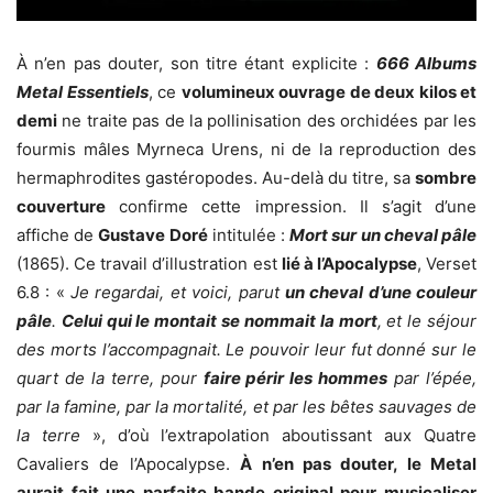
À n’en pas douter, son titre étant explicite :
666 Albums
Metal Essentiels
, ce
volumineux ouvrage de deux kilos et
demi
ne traite pas de la pollinisation des orchidées par les
fourmis mâles Myrneca Urens, ni de la reproduction des
hermaphrodites gastéropodes. Au-delà du titre, sa
sombre
couverture
confirme cette impression. Il s’agit d’une
affiche de
Gustave Doré
intitulée :
Mort sur un cheval pâle
(1865). Ce travail d’illustration est
lié à l’Apocalypse
, Verset
6.8 : «
Je regardai, et voici, parut
un cheval d’une couleur
pâle
.
Celui qui le montait se nommait la mort
, et le séjour
des morts l’accompagnait. Le pouvoir leur fut donné sur le
quart de la terre, pour
faire périr les hommes
par l’épée,
par la famine, par la mortalité, et par les bêtes sauvages de
la terre
», d’où l’extrapolation aboutissant aux Quatre
Cavaliers de l’Apocalypse.
À n’en pas douter, le Metal
aurait fait une parfaite bande original pour musicaliser