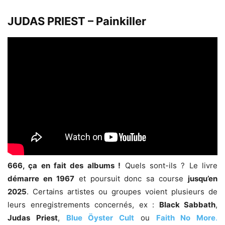
JUDAS PRIEST – Painkiller
666, ça en fait des albums !
Quels sont-ils ? Le livre
démarre en 1967
et poursuit donc sa course
jusqu’en
2025
. Certains artistes ou groupes voient plusieurs de
leurs enregistrements concernés, ex :
Black Sabbath
,
Judas Priest
,
Blue Öyster Cult
ou
Faith No More
.