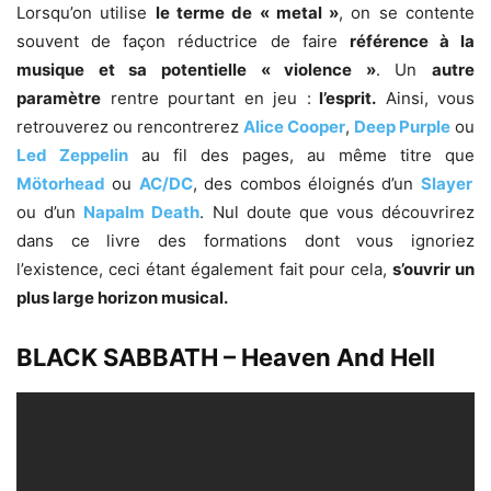
Lorsqu’on utilise
le terme de « metal »
, on se contente
souvent de façon réductrice de faire
référence à la
musique et sa potentielle « violence »
. Un
autre
paramètre
rentre pourtant en jeu :
l’esprit.
Ainsi, vous
retrouverez ou rencontrerez
Alice Cooper
,
Deep Purple
ou
Led Zeppelin
au fil des pages, au même titre que
Mötorhead
ou
AC/DC
, des combos éloignés d’un
Slayer
ou d’un
Napalm Death
. Nul doute que vous découvrirez
dans ce livre des formations dont vous ignoriez
l’existence, ceci étant également fait pour cela,
s’ouvrir un
plus large horizon musical.
BLACK SABBATH – Heaven And Hell