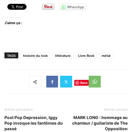
WhatsApp
J’aime ça :
TAGS
histoire du rock
littérature
Livre Rock
métal
Save
Article précédent
Article suivant
Post Pop Depression, Iggy
MARK LONG : hommage au
Pop invoque les fantômes du
chanteur / guitariste de The
passé
Opposition