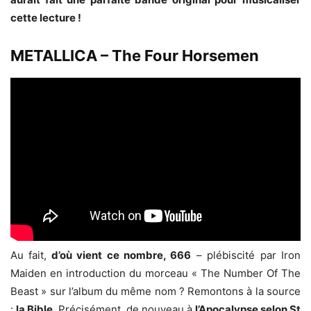
cette lecture !
METALLICA – The Four Horsemen
Au fait,
d’où vient ce nombre, 666
– plébiscité par Iron
Maiden en introduction du morceau « The Number Of The
Beast » sur l’album du même nom ? Remontons à la source
:
la Bible
. Précisément, de nouveau à
l’Apocalypse selon St