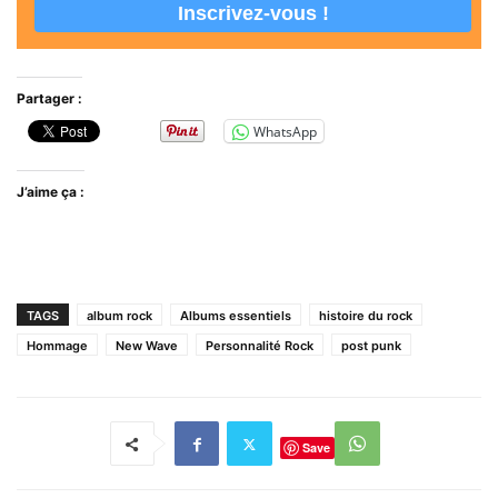
Partager :
WhatsApp
J’aime ça :
TAGS
album rock
Albums essentiels
histoire du rock
Hommage
New Wave
Personnalité Rock
post punk
Save