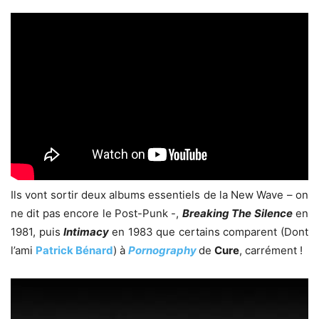
Ils vont sortir deux albums essentiels de la New Wave – on
ne dit pas encore le Post-Punk -,
Breaking The Silence
en
1981, puis
Intimacy
en 1983 que certains comparent (Dont
l’ami
Patrick Bénard
) à
Pornography
de
Cure
, carrément !