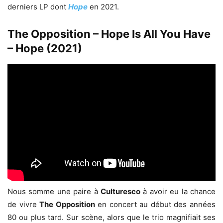
derniers LP dont
Hope
en 2021.
The Opposition – Hope Is All You Have
– Hope (2021)
Nous somme une paire à
Culturesco
à avoir eu la chance
de vivre
The Opposition
en concert au début des années
80 ou plus tard. Sur scène, alors que le trio magnifiait ses