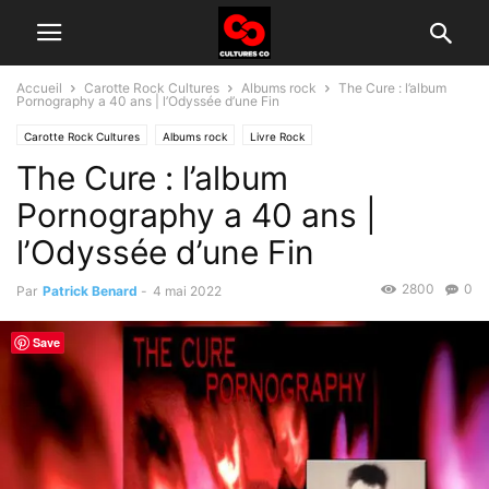
Accueil
Carotte Rock Cultures
Albums rock
The Cure : l’album
Pornography a 40 ans | l’Odyssée d’une Fin
Carotte Rock Cultures
Albums rock
Livre Rock
The Cure : l’album
Pornography a 40 ans |
l’Odyssée d’une Fin
2800
0
Par
Patrick Benard
-
4 mai 2022
Save