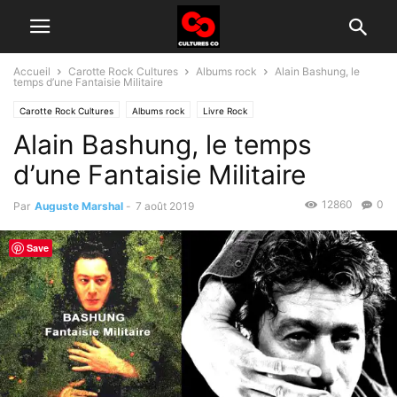
Accueil
Carotte Rock Cultures
Albums rock
Alain Bashung, le
temps d’une Fantaisie Militaire
Carotte Rock Cultures
Albums rock
Livre Rock
Alain Bashung, le temps
d’une Fantaisie Militaire
12860
0
Par
Auguste Marshal
-
7 août 2019
Save