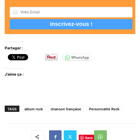
Partager :
WhatsApp
J’aime ça :
TAGS
album rock
chanson française
Personnalité Rock
Save