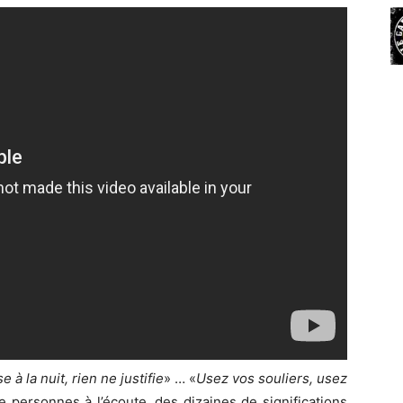
à la nuit, rien ne justifie
» … «
Usez vos souliers, usez
e personnes à l’écoute, des dizaines de significations