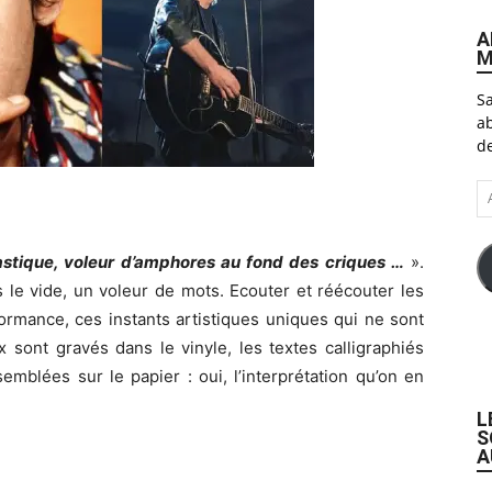
A
M
Sa
ab
de
A
e-
ma
lastique, voleur d’amphores au fond des criques …
».
s le vide, un voleur de mots. Ecouter et réécouter les
ormance, ces instants artistiques uniques qui ne sont
 sont gravés dans le vinyle, les textes calligraphiés
emblées sur le papier : oui, l’interprétation qu’on en
L
S
A