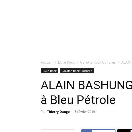
Accueil
Livre Rock
Carotte Rock Cultures
ALAIN 
Livre Rock
Carotte Rock Cultures
ALAIN BASHUNG 
à Bleu Pétrole
Par
Thierry Dauge
-
5 février 2019