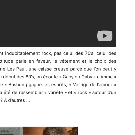
t indubitablement rock, pas celui des 70’s, celui des
attitude parle en faveur, le vêtement et le choix des
une Les Paul, une caisse creuse parce que l’on peut y
, au début des 80’s, on écoute « Gaby oh Gaby » comme «
e » Bashung gagne les esprits, « Vertige de l’amour »
ra été de rassembler « variété » et « rock » autour d’un
? A d’autres …