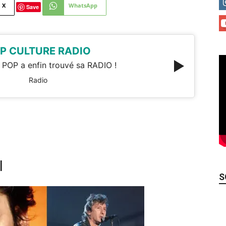
X
WhatsApp
Save
P CULTURE RADIO
 POP a enfin trouvé sa RADIO !
Radio
l
S