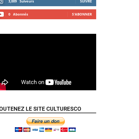
3,009
Suiveurs
SUIVRE
0
Abonnés
S'ABONNER
OUTENEZ LE SITE CULTURESCO