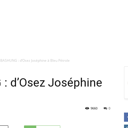
BASHUNG : d’Osez Joséphine à Bleu Pétrole
: d’Osez Joséphine
9660
0