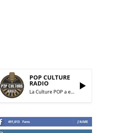
POP CULTURE
RADIO
La Culture POP a enfin trouvé sa RADIO !
491,013
Fans
J'AIME