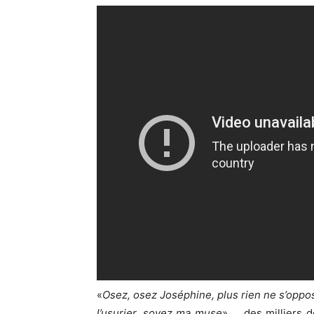
«
Osez, osez Joséphine, plus rien ne s’oppose 
l’usurier, soyez ma muse
» … des milliers d