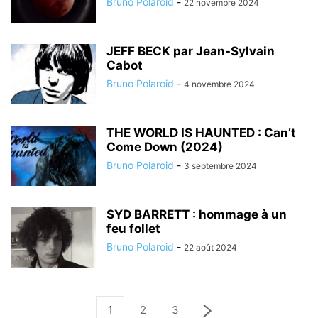
Bruno Polaroid
-
22 novembre 2024
JEFF BECK par Jean-Sylvain
Cabot
Bruno Polaroid
-
4 novembre 2024
THE WORLD IS HAUNTED : Can’t
Come Down (2024)
Bruno Polaroid
-
3 septembre 2024
SYD BARRETT : hommage à un
feu follet
Bruno Polaroid
-
22 août 2024
1
2
3