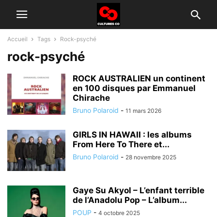
Accueil
Tags
Rock-psyché
rock-psyché
ROCK AUSTRALIEN un continent
en 100 disques par Emmanuel
Chirache
Bruno Polaroid
-
11 mars 2026
GIRLS IN HAWAII : les albums
From Here To There et...
Bruno Polaroid
-
28 novembre 2025
Gaye Su Akyol – L’enfant terrible
de l’Anadolu Pop – L’album...
POUP
-
4 octobre 2025