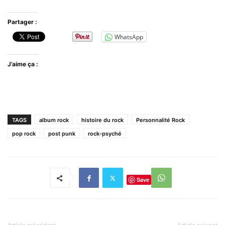
Partager :
WhatsApp
J’aime ça :
TAGS
album rock
histoire du rock
Personnalité Rock
pop rock
post punk
rock-psyché
Save