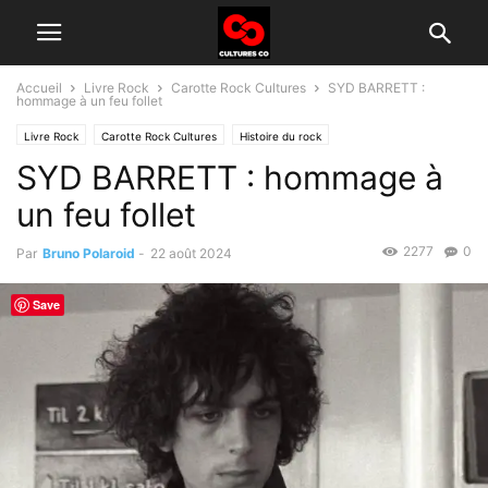
Accueil
Livre Rock
Carotte Rock Cultures
SYD BARRETT :
hommage à un feu follet
Livre Rock
Carotte Rock Cultures
Histoire du rock
SYD BARRETT : hommage à
un feu follet
2277
0
Par
Bruno Polaroid
-
22 août 2024
Save