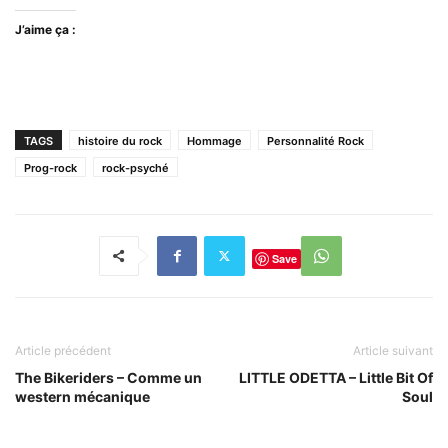
J’aime ça :
TAGS
histoire du rock
Hommage
Personnalité Rock
Prog-rock
rock-psyché
Save
Article précédent
Article suivant
The Bikeriders – Comme un
LITTLE ODETTA – Little Bit Of
western mécanique
Soul