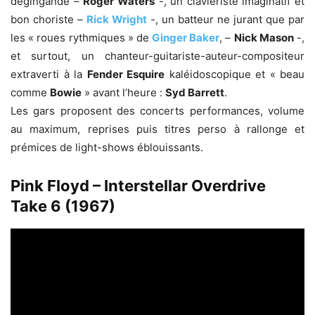
dégingandé –
Roger Waters
-, un claviériste imaginatif et
bon choriste –
Rick Wright
-, un batteur ne jurant que par
les « roues rythmiques » de
Ginger Baker
, –
Nick Mason
-,
et surtout, un chanteur-guitariste-auteur-compositeur
extraverti à la
Fender Esquire
kaléidoscopique et « beau
comme
Bowie
» avant l’heure :
Syd Barrett
.
Les gars proposent des concerts performances, volume
au maximum, reprises puis titres perso à rallonge et
prémices de light-shows éblouissants.
Pink Floyd – Interstellar Overdrive
Take 6 (1967)