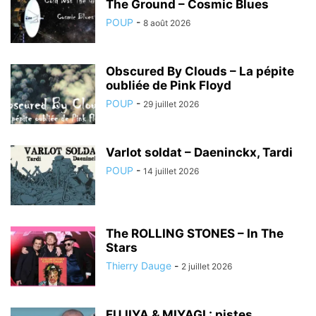
The Ground – Cosmic Blues
POUP
-
8 août 2026
Obscured By Clouds – La pépite
oubliée de Pink Floyd
POUP
-
29 juillet 2026
Varlot soldat – Daeninckx, Tardi
POUP
-
14 juillet 2026
The ROLLING STONES – In The
Stars
Thierry Dauge
-
2 juillet 2026
FUJIYA & MIYAGI : pistes