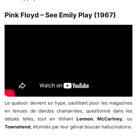
Pink Floyd – See Emily Play (1967)
Le quatuor devient so hype, sautillant pour les magazines
en tenues de dandys chamarrées, questionné dans les
débats télés, tout en titillant
Lennon
,
McCartney
, ou
Townshend
, étonnés par leur génial boucan hallucinatoire.