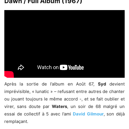
Dawn / Full Album (1967)
Après la sortie de l’album en Août 67,
Syd
devient
imprévisible, « lunatic » – refusant entre autres de chanter
ou jouant toujours le même accord -, et se fait oublier et
virer, sans doute par
Waters
, un soir de 68 malgré un
essai de collectif à 5 avec l’ami
David Gilmour
, son déjà
remplaçant.