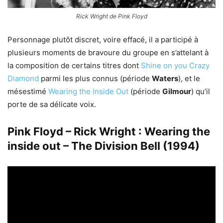
Rick Wright de Pink Floyd
Personnage plutôt discret, voire effacé, il a participé à
plusieurs moments de bravoure du groupe en s’attelant à
la composition de certains titres dont
Shine on you Crazy
Diamond
parmi les plus connus (période
Waters
), et le
mésestimé
Wearing the Inside Out
(période
Gilmour
) qu’il
porte de sa délicate voix.
Pink Floyd – Rick Wright : Wearing the
inside out – The Division Bell (1994)