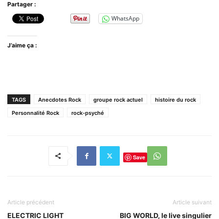
Partager :
WhatsApp
J’aime ça :
TAGS
Anecdotes Rock
groupe rock actuel
histoire du rock
Personnalité Rock
rock-psyché
Save
Article précédent
Article suivant
ELECTRIC LIGHT
BIG WORLD, le live singulier