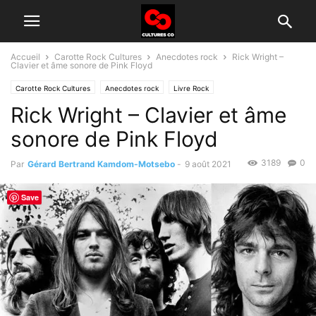
Accueil
Carotte Rock Cultures
Anecdotes rock
Rick Wright –
Clavier et âme sonore de Pink Floyd
Carotte Rock Cultures
Anecdotes rock
Livre Rock
Rick Wright – Clavier et âme
Groupes rock d'aujourd'hui
sonore de Pink Floyd
3189
0
Par
Gérard Bertrand Kamdom-Motsebo
-
9 août 2021
Save