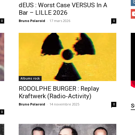
dEUS : Worst Case VERSUS In A
Bar – LILLE 2026
Bruno Polaroid
-
17 mars 2026
0
0
Albums rock
RODOLPHE BURGER : Replay
Kraftwerk (Radio-Activity)
Bruno Polaroid
-
14 novembre 2025
0
S
0