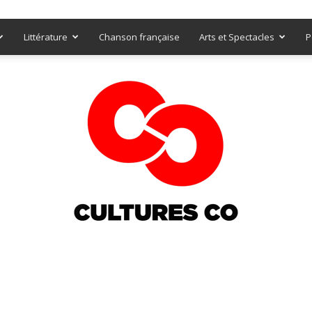
Littérature
Chanson française
Arts et Spectacles
P
Culturesco