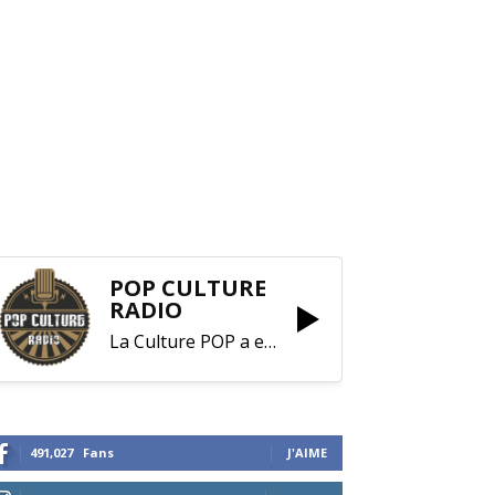
POP CULTURE
RADIO
La Culture POP a enfin trouvé sa RADIO !
491,027
Fans
J'AIME