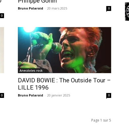
O
Philippe Gonin
Bruno Polaroid
-
20 mars 2025
0
0
Anecdotes rock
DAVID BOWIE : The Outside Tour –
LILLE 1996
Bruno Polaroid
-
20 janvier 2025
0
0
Page 1 sur 5