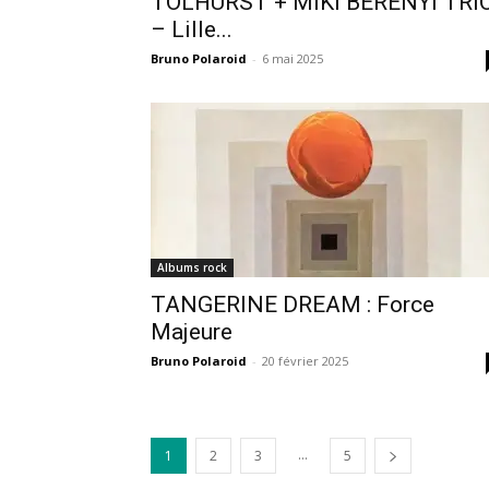
TOLHURST + MIKI BERENYI TRI
– Lille...
Bruno Polaroid
-
6 mai 2025
Albums rock
TANGERINE DREAM : Force
Majeure
Bruno Polaroid
-
20 février 2025
...
1
2
3
5