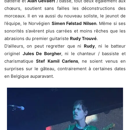
batterie et
Alan Gevaert
/ basse, tout deux également aux
chœurs, soutient sans failles les déconstructions des
morceaux. Il en va aussi du nouveau soliste, le jeunot de
l’équipe, le Norvégien
Simen Følstad Nilsen
. Même si ses
sonorités s’avèrent plus carrées et moins rêches que les
abrasions du premier guitariste
Rudy Trouvé
.
D’ailleurs, on peut regretter que ni
Rudy
, ni le batteur
originel
Jules De Borgher
, ni le chanteur / bassiste et
charismatique
Stef Kamil Carlens
, ne soient venus en
surprises sur le gâteau, contrairement à certaines dates
en Belgique auparavant.