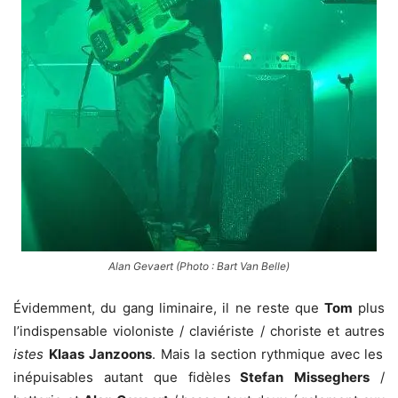
Alan Gevaert (Photo : Bart Van Belle)
Évidemment, du gang liminaire, il ne reste que
Tom
plus
l’indispensable violoniste / claviériste / choriste et autres
istes
Klaas
Janzoons
. Mais la section rythmique avec les
inépuisables autant que fidèles
Stefan
Misseghers
/