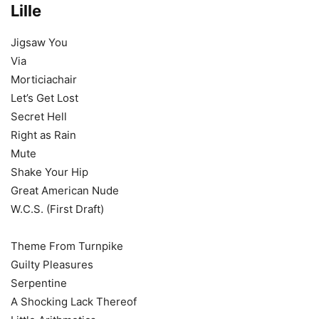
Lille
Jigsaw You
Via
Morticiachair
Let’s Get Lost
Secret Hell
Right as Rain
Mute
Shake Your Hip
Great American Nude
W.C.S. (First Draft)
Theme From Turnpike
Guilty Pleasures
Serpentine
A Shocking Lack Thereof