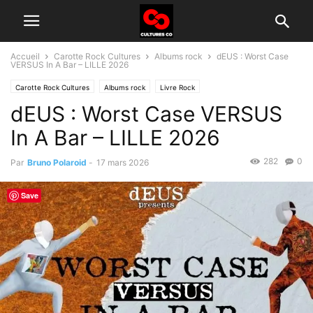
Accueil
Carotte Rock Cultures
Albums rock
dEUS : Worst Case
VERSUS In A Bar – LILLE 2026
Carotte Rock Cultures
Albums rock
Livre Rock
dEUS : Worst Case VERSUS
Groupes rock d'aujourd'hui
Live music
In A Bar – LILLE 2026
282
0
Par
Bruno Polaroid
-
17 mars 2026
Save