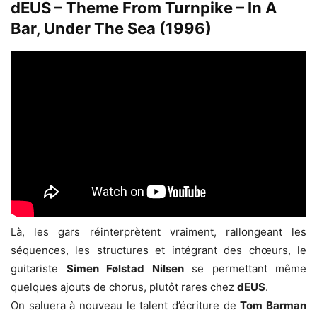
dEUS – Theme From Turnpike – In A
Bar, Under The Sea (1996)
Là, les gars réinterprètent vraiment, rallongeant les
séquences, les structures et intégrant des chœurs, le
guitariste
Simen Følstad Nilsen
se permettant même
quelques ajouts de chorus, plutôt rares chez
dEUS
.
On saluera à nouveau le talent d’écriture de
Tom Barman